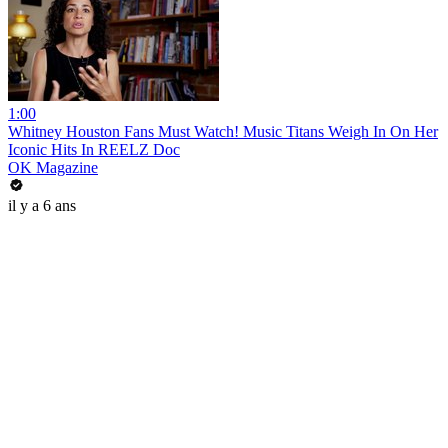
1:00
Whitney Houston Fans Must Watch! Music Titans Weigh In On Her
Iconic Hits In REELZ Doc
OK Magazine
il y a 6 ans