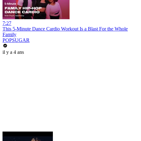
7:27
This 5-Minute Dance Cardio Workout Is a Blast For the Whole
Family
POPSUGAR
il y a 4 ans