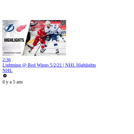
2:36
Lightning @ Red Wings 5/2/21 | NHL Highlights
NHL
il y a 5 ans