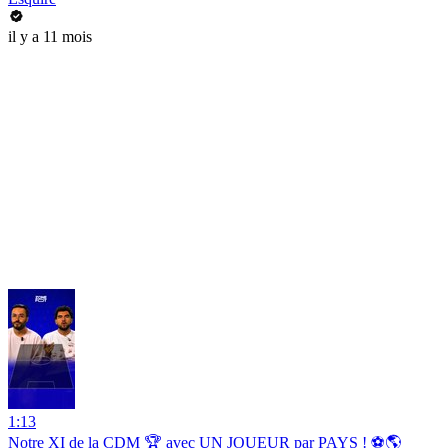
il y a 11 mois
1:13
Notre XI de la CDM 🏆 avec UN JOUEUR par PAYS ! ⚽️🌎