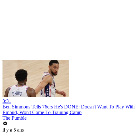
3:31
Ben Simmons Tells 76ers He's DONE: Doesn't Want To Play With
Embiid, Won't Come To Training Camp
The Fumble
il y a 5 ans