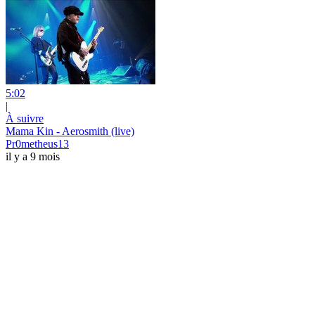
5:02
|
À suivre
Mama Kin - Aerosmith (live)
Pr0metheus13
il y a 9 mois