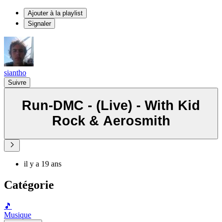
Ajouter à la playlist
Signaler
siantho
Suivre
Run-DMC - (Live) - With Kid
Rock & Aerosmith
il y a 19 ans
Catégorie
🎵
Musique