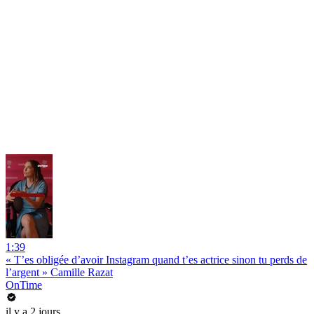
1:39
« T’es obligée d’avoir Instagram quand t’es actrice sinon tu perds de
l’argent » Camille Razat
OnTime
il y a 2 jours