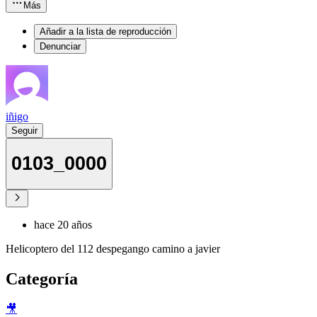
Más
Añadir a la lista de reproducción
Denunciar
iñigo
Seguir
0103_0000
hace 20 años
Helicoptero del 112 despegango camino a javier
Categoría
🎥