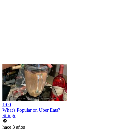
1:00
What's Popular on Uber Eats?
Stringr
hace 3 años