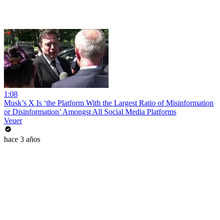
1:08
Musk’s X Is ‘the Platform With the Largest Ratio of Misinformation
or Disinformation’ Amongst All Social Media Platforms
Veuer
hace 3 años