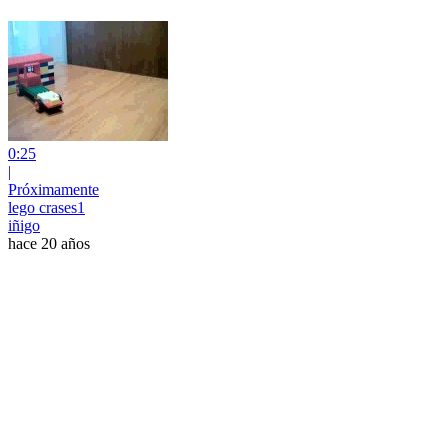
0:25
|
Próximamente
lego crases1
iñigo
hace 20 años