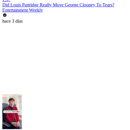
Did Louis Partridge Really Move George Clooney To Tears?
Entertainment Weekly
hace 3 días