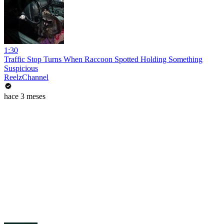
1:30
Traffic Stop Turns When Raccoon Spotted Holding Something
Suspicious
ReelzChannel
hace 3 meses