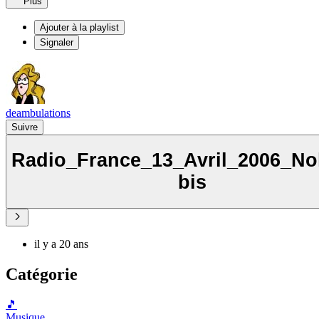
Plus
Ajouter à la playlist
Signaler
deambulations
Suivre
Radio_France_13_Avril_2006_N
bis
il y a 20 ans
Catégorie
🎵
Musique