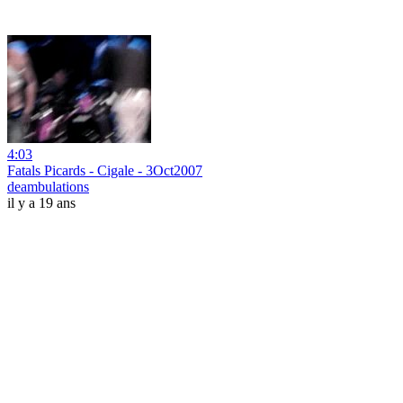
4:03
Fatals Picards - Cigale - 3Oct2007
deambulations
il y a 19 ans