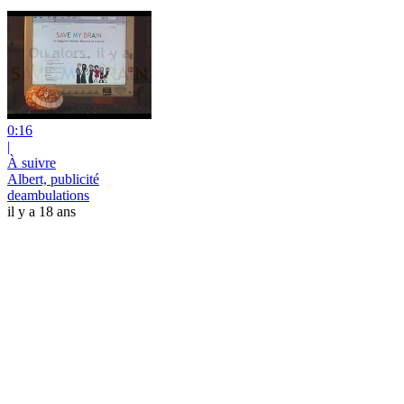
0:16
|
À suivre
Albert, publicité
deambulations
il y a 18 ans