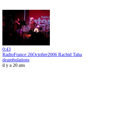
0:43
RadioFrance 26Octobre2006 Rachid Taha
deambulations
il y a 20 ans