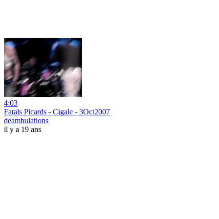
4:03
Fatals Picards - Cigale - 3Oct2007
deambulations
il y a 19 ans