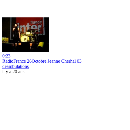
0:23
RadioFrance 26Octobre Jeanne Cherhal 03
deambulations
il y a 20 ans