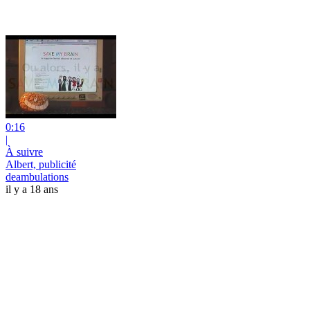
0:16
|
À suivre
Albert, publicité
deambulations
il y a 18 ans