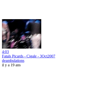
4:03
Fatals Picards - Cigale - 3Oct2007
deambulations
il y a 19 ans