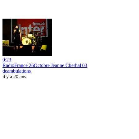
0:23
RadioFrance 26Octobre Jeanne Cherhal 03
deambulations
il y a 20 ans