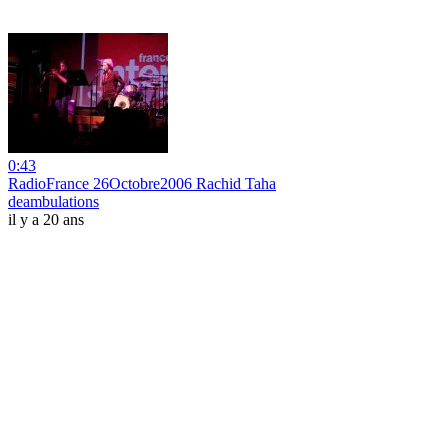
0:43
RadioFrance 26Octobre2006 Rachid Taha
deambulations
il y a 20 ans