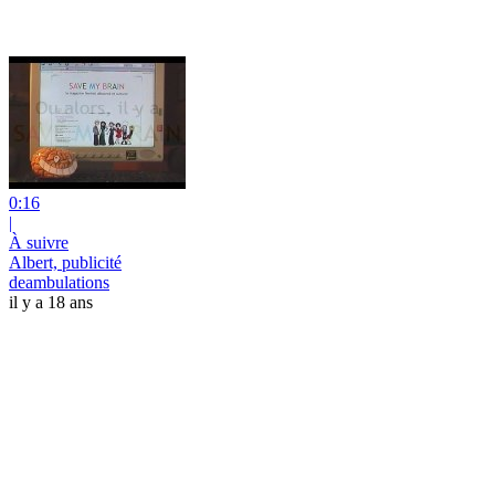
0:16
|
À suivre
Albert, publicité
deambulations
il y a 18 ans