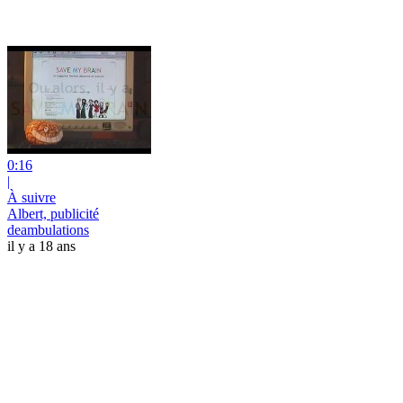
0:16
|
À suivre
Albert, publicité
deambulations
il y a 18 ans