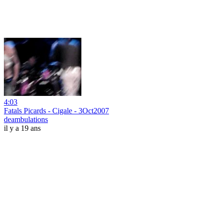
4:03
Fatals Picards - Cigale - 3Oct2007
deambulations
il y a 19 ans