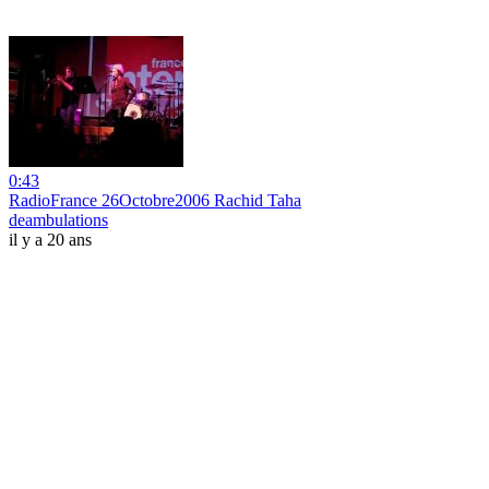
0:43
RadioFrance 26Octobre2006 Rachid Taha
deambulations
il y a 20 ans