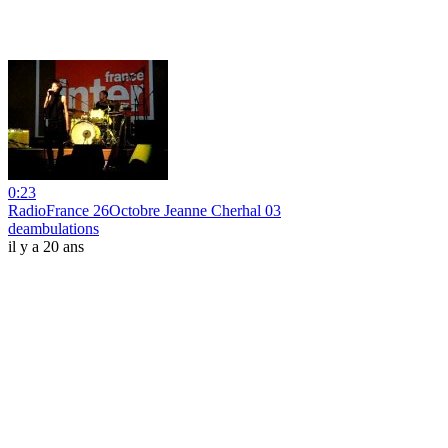
0:23
RadioFrance 26Octobre Jeanne Cherhal 03
deambulations
il y a 20 ans