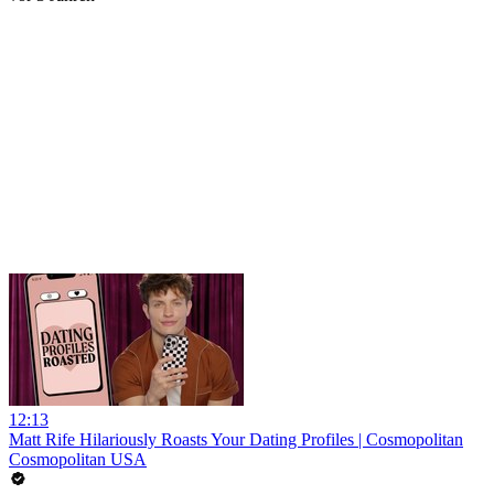
12:13
Matt Rife Hilariously Roasts Your Dating Profiles | Cosmopolitan
Cosmopolitan USA