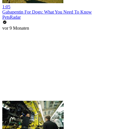
1:05
Gabapentin For Dogs: What You Need To Know
PetsRadar
vor 9 Monaten