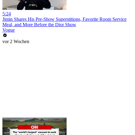
5:24
Jimin Shares His Pre-Show Superstitions, Favorite Room Service
Meal, and More Before the Dior Show
Vogue
vor 2 Wochen