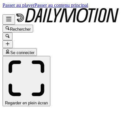
Passer au player
Passer au contenu principal
Rechercher
Se connecter
Regarder en plein écran