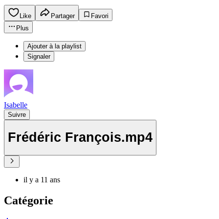
Like
Partager
Favori
Plus
Ajouter à la playlist
Signaler
Isabelle
Suivre
Frédéric François.mp4
il y a 11 ans
Catégorie