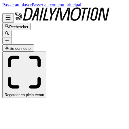
Passer au player
Passer au contenu principal
Rechercher
Se connecter
Regarder en plein écran