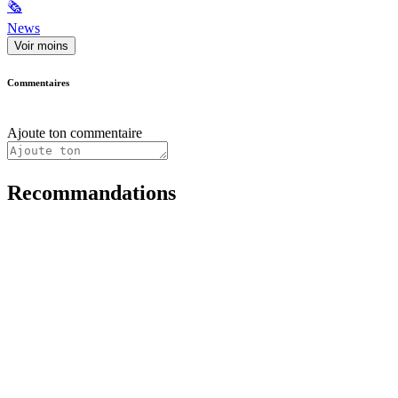
🗞
News
Voir moins
Commentaires
Ajoute ton commentaire
Recommandations