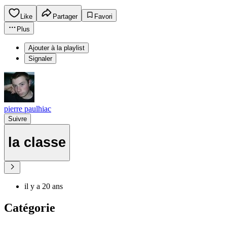
Like
Partager
Favori
Plus
Ajouter à la playlist
Signaler
pierre paulhiac
Suivre
la classe
il y a 20 ans
Catégorie