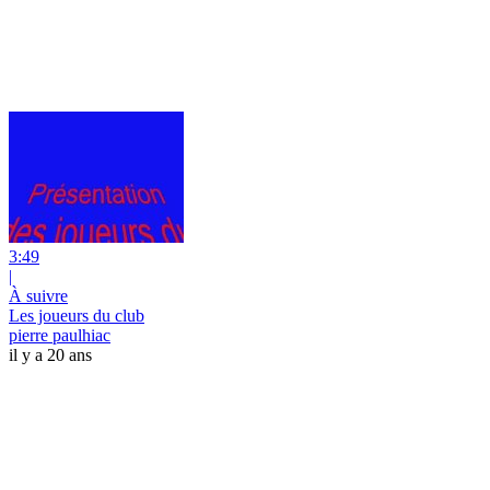
3:49
|
À suivre
Les joueurs du club
pierre paulhiac
il y a 20 ans