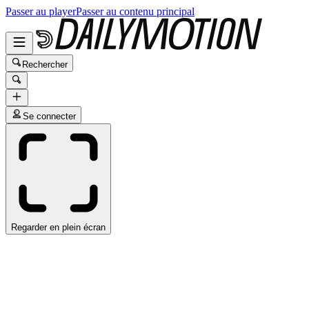
Passer au player
Passer au contenu principal
Rechercher
Se connecter
Regarder en plein écran