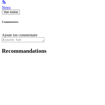
🗞
News
Voir moins
Commentaires
Ajoute ton commentaire
Recommandations