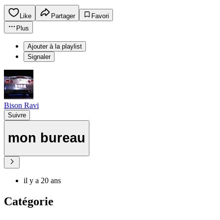
Like
Partager
Favori
Plus
Ajouter à la playlist
Signaler
Bison Ravi
Suivre
mon bureau
il y a 20 ans
Catégorie