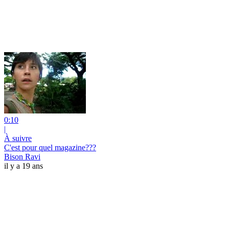
0:10
|
À suivre
C'est pour quel magazine???
Bison Ravi
il y a 19 ans