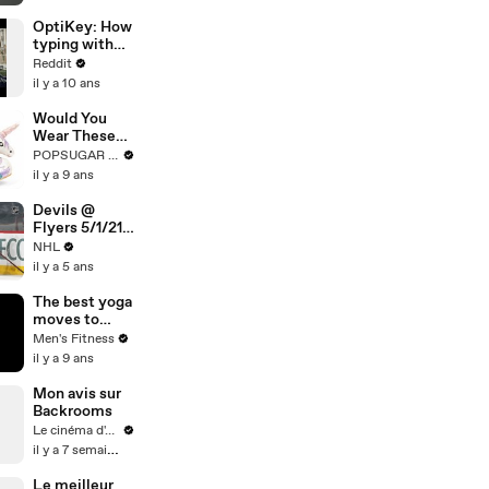
Nations
HIGHLIGHT |
OptiKey: How
08062026 |
typing with
beINSportsUS
eyesight
Reddit
A
could impact
il y a 10 ans
millions of
lives
Would You
Wear These
Unicorn High
POPSUGAR Fashion
Heels?
il y a 9 ans
Devils @
Flyers 5/1/21 |
NHL
NHL
Highlights
il y a 5 ans
The best yoga
moves to
improve
Men's Fitness
shoulder
il y a 9 ans
flexibility
Mon avis sur
Backrooms
Le cinéma d'Amaury
il y a 7 semaines
Le meilleur