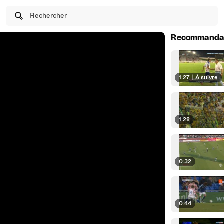
Rechercher
Recommanda
1:27
|
À suivre
1:28
0:32
0:44