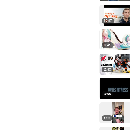
10:17
0:49
2:40
3:58
1:58