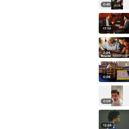
0:45
17:19
2:24
0:56
0:08
12:59