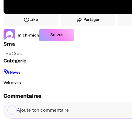
Like
Partager
Suivre
mich-mich
Srna
il y a 20 ans
Catégorie
🗞
News
Voir moins
Commentaires
Ajoute
ton
commentaire