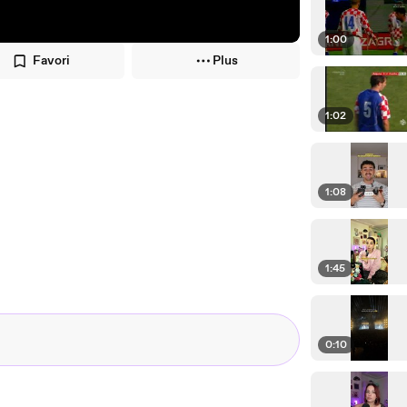
1:00
Favori
Plus
1:02
1:08
1:45
0:10