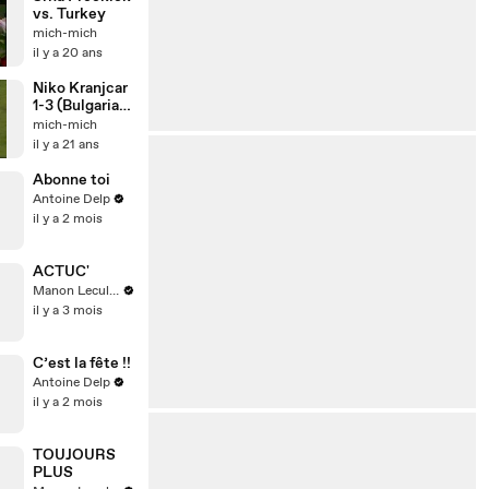
vs. Turkey
mich-mich
il y a 20 ans
Niko Kranjcar
1-3 (Bulgaria-
Croatia 1-3)
mich-mich
il y a 21 ans
Abonne toi
Antoine Delp
il y a 2 mois
ACTUC'
Manon Leculnu
il y a 3 mois
C’est la fête !!
Antoine Delp
il y a 2 mois
TOUJOURS
PLUS