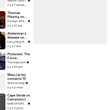
Manon Leculnu
il y a 7 semaines
Thomas
Piketty on
Economic
Foreign Affairs
Inequality
il y a 12 ans
Alzheimer's
disease vs.
dementia:
Larry King Now on Ora.TV
What's the
il y a 7 ans
difference?
Pinterest: The
Force
Awakens
The Daily Dot
il y a 10 ans
Mais j’ai les
contacts 😼
Antoine Delp
il y a 2 mois
Cape Verde vs
Cameroon |
Women's
beIN SPORTS USA
Africa Cup of
il y a 3 jours