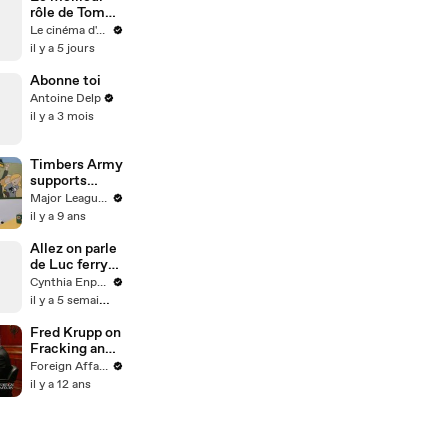
rôle de Tom
Holland
Le cinéma d'Amaury
il y a 5 jours
Abonne toi
Antoine Delp
il y a 3 mois
Timbers Army
supports
foster kids |
Major League Soccer
Beyond the
il y a 9 ans
Stands pres.
by Wells
Allez on parle
Fargo
de Luc ferry
pck j’etais
Cynthia Enparle
obligée
il y a 5 semaines
franchement
ahahah
Fred Krupp on
Fracking and
the
Foreign Affairs
Environment
il y a 12 ans