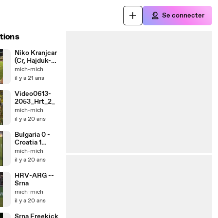
Se connecter
tions
Niko Kranjcar
(Cr, Hajduk-
Rijeka 1-0)
mich-mich
il y a 21 ans
Video0613-
2053_Hrt_2_
mich-mich
il y a 20 ans
Bulgaria 0 -
Croatia 1
Babic
mich-mich
il y a 20 ans
HRV-ARG --
Srna
mich-mich
il y a 20 ans
Srna Freekick