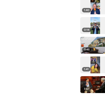
1:40
0:14
3:45
1:41
7:57