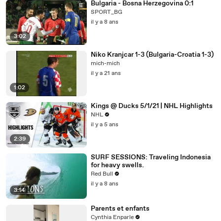
Bulgaria - Bosna Herzegovina 0:1
SPORT_BG
il y a 8 ans
3:02
Niko Kranjcar 1-3 (Bulgaria-Croatia 1-3)
mich-mich
il y a 21 ans
1:02
Kings @ Ducks 5/1/21 | NHL Highlights
NHL
il y a 5 ans
2:39
SURF SESSIONS: Traveling Indonesia
for heavy swells.
Red Bull
il y a 8 ans
3:14
Parents et enfants
Cynthia Enparle