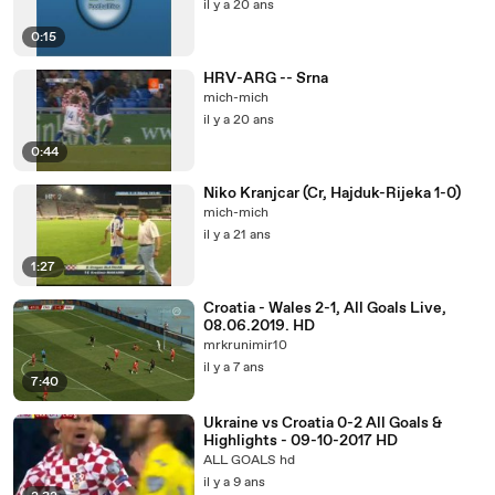
il y a 20 ans
0:15
HRV-ARG -- Srna
mich-mich
il y a 20 ans
0:44
Niko Kranjcar (Cr, Hajduk-Rijeka 1-0)
mich-mich
il y a 21 ans
1:27
Croatia - Wales 2-1, All Goals Live,
08.06.2019. HD
mrkrunimir10
il y a 7 ans
7:40
Ukraine vs Croatia 0-2 All Goals &
Highlights - 09-10-2017 HD
ALL GOALS hd
il y a 9 ans