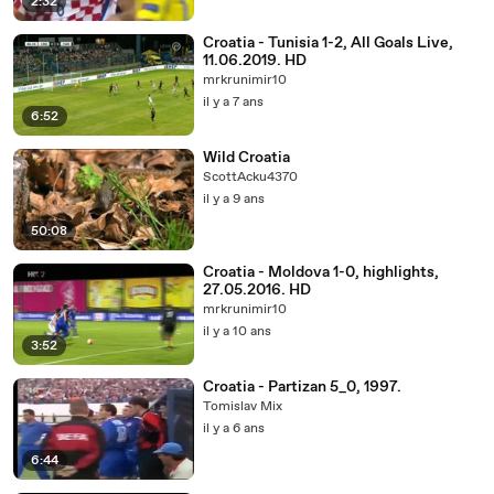
2:32
Croatia - Tunisia 1-2, All Goals Live,
11.06.2019. HD
mrkrunimir10
il y a 7 ans
6:52
Wild Croatia
ScottAcku4370
il y a 9 ans
50:08
Croatia - Moldova 1-0, highlights,
27.05.2016. HD
mrkrunimir10
il y a 10 ans
3:52
Croatia - Partizan 5_0, 1997.
Tomislav Mix
il y a 6 ans
6:44