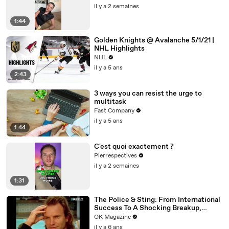
il y a 2 semaines
1:44
Golden Knights @ Avalanche 5/1/21 |
NHL Highlights
NHL
il y a 5 ans
2:43
3 ways you can resist the urge to
multitask
Fast Company
il y a 5 ans
1:44
C'est quoi exactement ?
Pierrespectives
il y a 2 semaines
1:31
The Police & Sting: From International
Success To A Shocking Breakup,
REELZ Doc Digs Deep: Watch
OK Magazine
il y a 6 ans