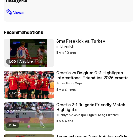
Catégorie
🗞
News
Recommandations
Srna Freekick vs. Turkey
mich-mich
il y a 20 ans
1:00
|
À suivre
Croatia vs Belgium 0-2 Highlights
International Friendlies 2026 croatia
belgium
Tulsa King Capo
il y a 2 mois
2:57
Croatia 2-1 Bulgaria Friendly Match
Highlights
Türkiye ve Avrupa Ligleri Maç Özetleri
il y a 4 ans
11:47
Tunggyshbayev *goal// Bulgaria-1-1-