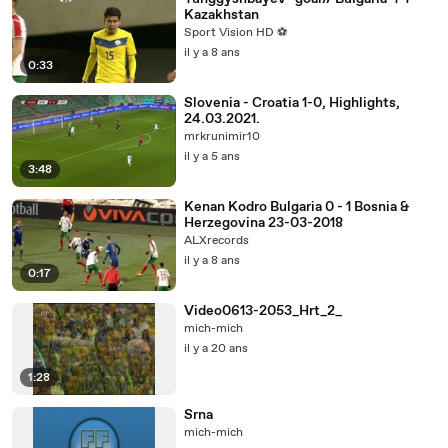
Kazakhstan
Sport Vision HD ⚽
il y a 8 ans
0:33
Slovenia - Croatia 1-0, Highlights,
24.03.2021.
mrkrunimir10
il y a 5 ans
3:48
Kenan Kodro Bulgaria 0 - 1 Bosnia &
Herzegovina 23-03-2018
ALXrecords
il y a 8 ans
0:17
Video0613-2053_Hrt_2_
mich-mich
il y a 20 ans
1:28
Srna
mich-mich