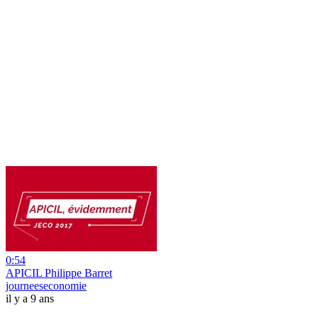
0:54
APICIL Philippe Barret
journeeseconomie
il y a 9 ans