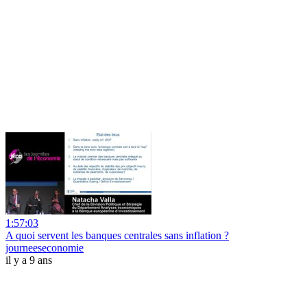
1:57:03
A quoi servent les banques centrales sans inflation ?
journeeseconomie
il y a 9 ans