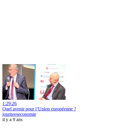
1:29:26
Quel avenir pour l’Union européenne ?
journeeseconomie
il y a 9 ans