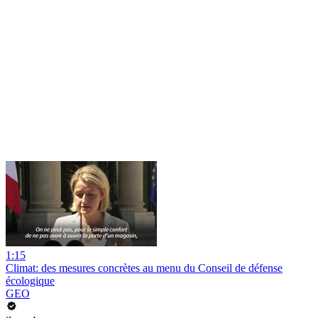
1:15
Climat: des mesures concrètes au menu du Conseil de défense
écologique
GEO