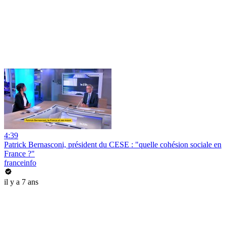
4:39
Patrick Bernasconi, président du CESE : "quelle cohésion sociale en
France ?"
franceinfo
il y a 7 ans