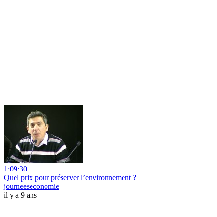
1:09:30
Quel prix pour préserver l’environnement ?
journeeseconomie
il y a 9 ans