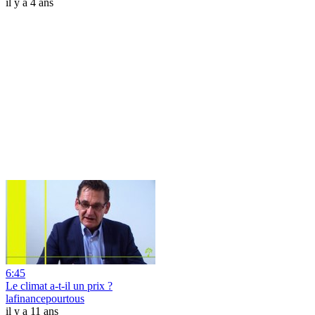
il y a 4 ans
6:45
Le climat a-t-il un prix ?
lafinancepourtous
il y a 11 ans