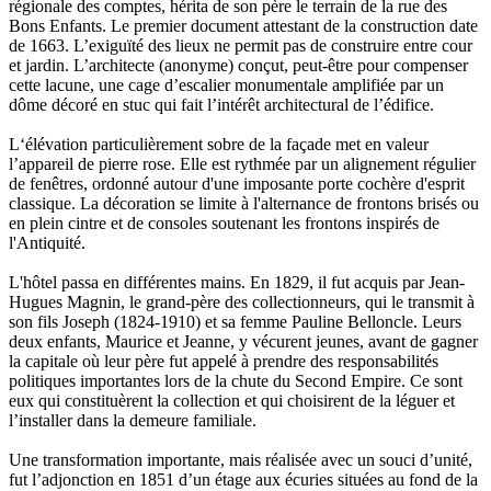
régionale des comptes, hérita de son père le terrain de la rue des
Bons Enfants. Le premier document attestant de la construction date
de 1663. L’exiguïté des lieux ne permit pas de construire entre cour
et jardin. L’architecte (anonyme) conçut, peut-être pour compenser
cette lacune, une cage d’escalier monumentale amplifiée par un
dôme décoré en stuc qui fait l’intérêt architectural de l’édifice.
L‘élévation particulièrement sobre de la façade met en valeur
l’appareil de pierre rose. Elle est rythmée par un alignement régulier
de fenêtres, ordonné autour d'une imposante porte cochère d'esprit
classique. La décoration se limite à l'alternance de frontons brisés ou
en plein cintre et de consoles soutenant les frontons inspirés de
l'Antiquité.
L'hôtel passa en différentes mains. En 1829, il fut acquis par Jean-
Hugues Magnin, le grand-père des collectionneurs, qui le transmit à
son fils Joseph (1824-1910) et sa femme Pauline Belloncle. Leurs
deux enfants, Maurice et Jeanne, y vécurent jeunes, avant de gagner
la capitale où leur père fut appelé à prendre des responsabilités
politiques importantes lors de la chute du Second Empire. Ce sont
eux qui constituèrent la collection et qui choisirent de la léguer et
l’installer dans la demeure familiale.
Une transformation importante, mais réalisée avec un souci d’unité,
fut l’adjonction en 1851 d’un étage aux écuries situées au fond de la