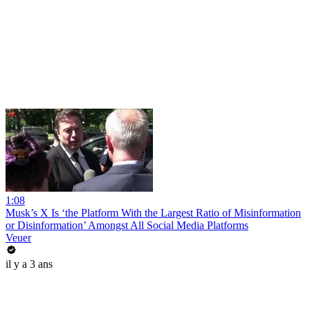
1:08
Musk’s X Is ‘the Platform With the Largest Ratio of Misinformation
or Disinformation’ Amongst All Social Media Platforms
Veuer
il y a 3 ans