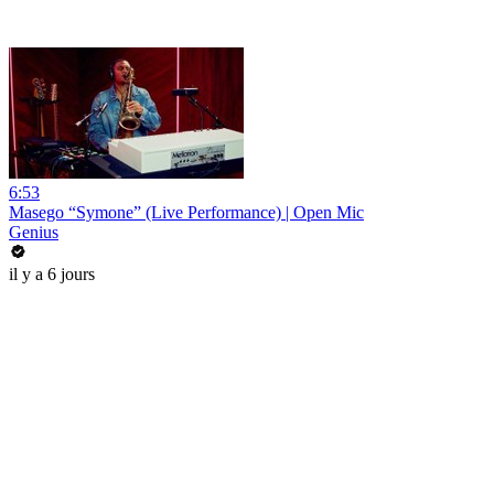
6:53
Masego “Symone” (Live Performance) | Open Mic
Genius
il y a 6 jours