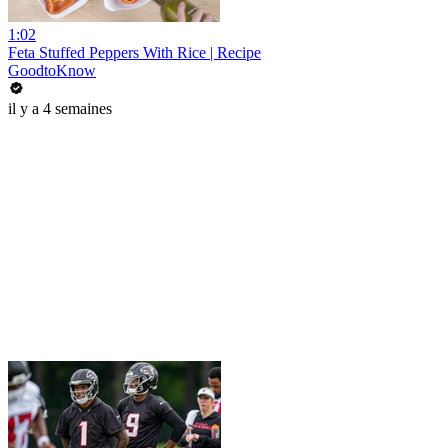
1:02
Feta Stuffed Peppers With Rice | Recipe
GoodtoKnow
il y a 4 semaines