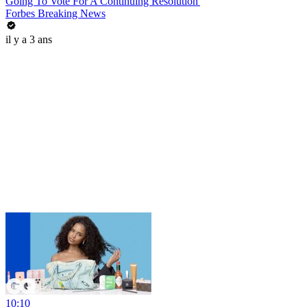
Going To Vote For A Continuing Resolution'
Forbes Breaking News
il y a 3 ans
10:10