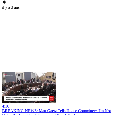
il y a 3 ans
4:16
BREAKING NEWS: Matt Gaetz Tells House Committee: 'I'm Not