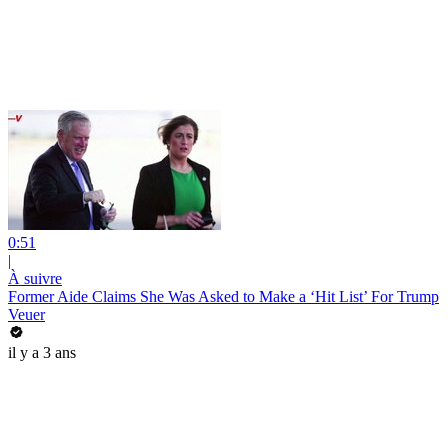
0:51
|
À suivre
Former Aide Claims She Was Asked to Make a ‘Hit List’ For Trump
Veuer
il y a 3 ans