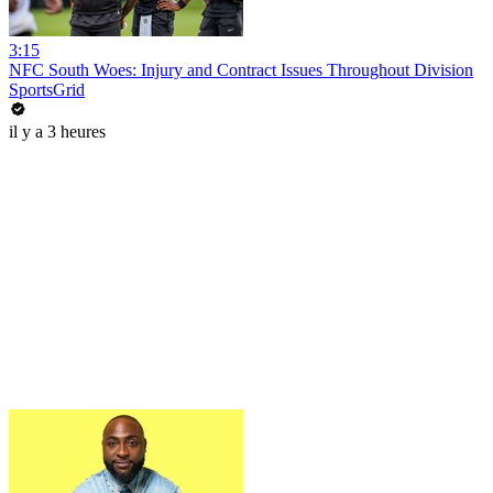
3:15
NFC South Woes: Injury and Contract Issues Throughout Division
SportsGrid
il y a 3 heures