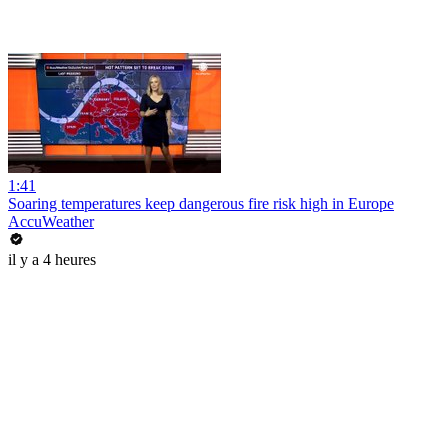
1:41
Soaring temperatures keep dangerous fire risk high in Europe
AccuWeather
il y a 4 heures