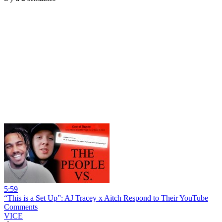
5:59
“This is a Set Up”: AJ Tracey x Aitch Respond to Their YouTube
Comments
VICE