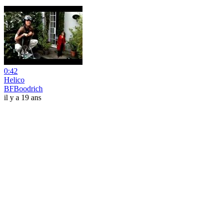
0:42
Helico
BFBoodrich
il y a 19 ans