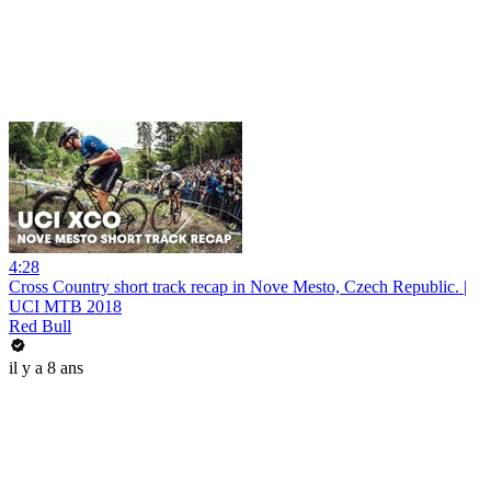
4:28
Cross Country short track recap in Nove Mesto, Czech Republic. |
UCI MTB 2018
Red Bull
il y a 8 ans