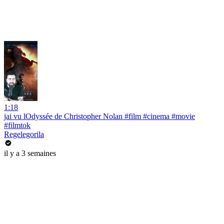
1:18
jai vu lOdyssée de Christopher Nolan #film #cinema #movie
#filmtok
Regelegorila
il y a 3 semaines