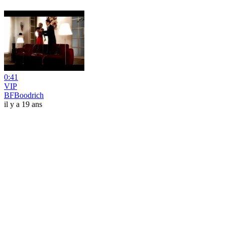
0:41
VIP
BFBoodrich
il y a 19 ans