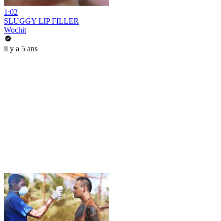
1:02
SLUGGY LIP FILLER
Wochit
il y a 5 ans