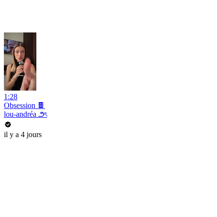
1:28
Obsession 🍫
lou-andréa ౨ৎ
il y a 4 jours