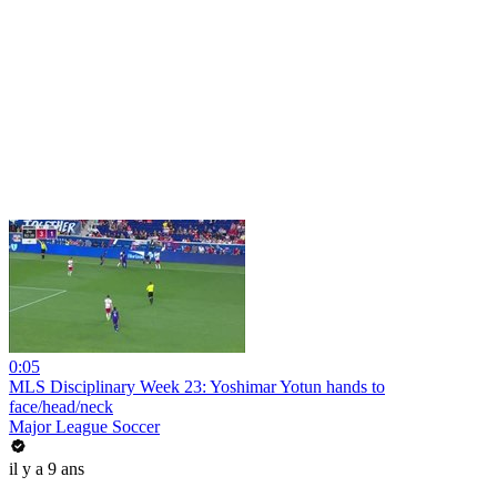
0:05
MLS Disciplinary Week 23: Yoshimar Yotun hands to
face/head/neck
Major League Soccer
il y a 9 ans