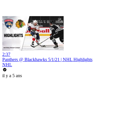
2:37
Panthers @ Blackhawks 5/1/21 | NHL Highlights
NHL
il y a 5 ans