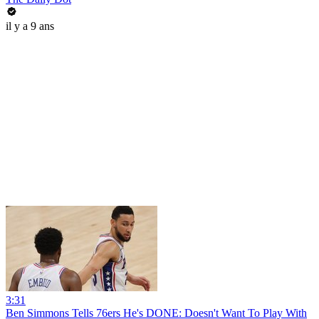
il y a 9 ans
3:31
Ben Simmons Tells 76ers He's DONE: Doesn't Want To Play With