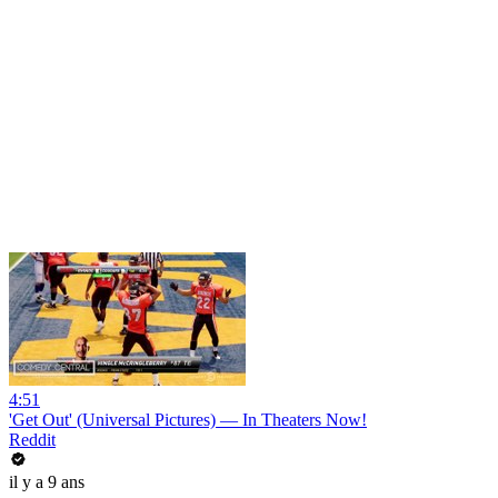
4:51
'Get Out' (Universal Pictures) — In Theaters Now!
Reddit
il y a 9 ans