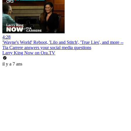
4:28
'Wayne's World' Reboot, 'Lilo and Stitch', 'True Lies', and more --
Tia Carrere answers your social media questions
Larry King Now on Ora.TV
il y a 7 ans