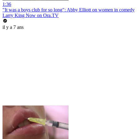
1:36
"It was a boys club for so long": Abby Elliott on women in comedy
Larry King Now on Ora.TV
il y a 7 ans