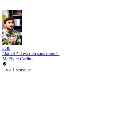
3:48
"Jamel ? Il est rien sans nous !"
McFly et Carlito
il y a 1 semaine