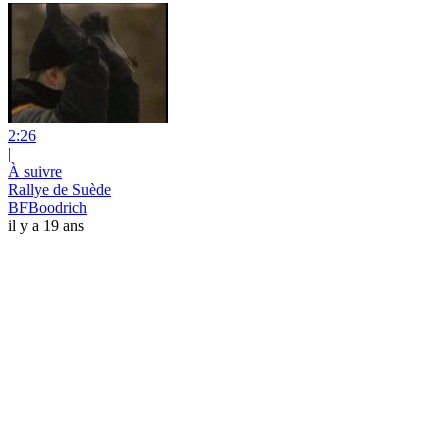
2:26
|
À suivre
Rallye de Suède
BFBoodrich
il y a 19 ans