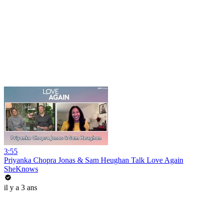
3:55
Priyanka Chopra Jonas & Sam Heughan Talk Love Again
SheKnows
il y a 3 ans