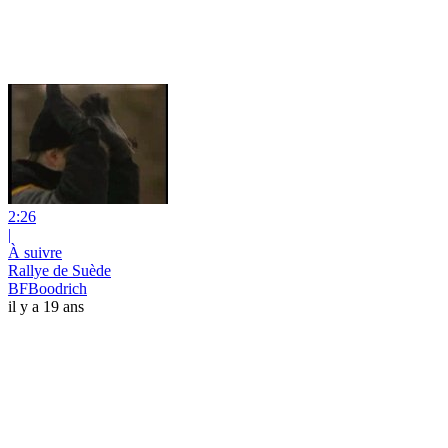
2:26
|
À suivre
Rallye de Suède
BFBoodrich
il y a 19 ans