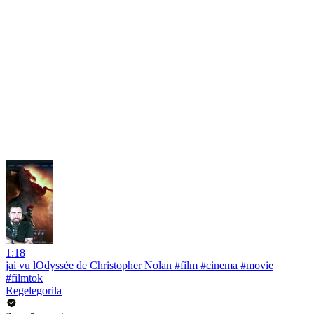
1:18
jai vu lOdyssée de Christopher Nolan #film #cinema #movie
#filmtok
Regelegorila