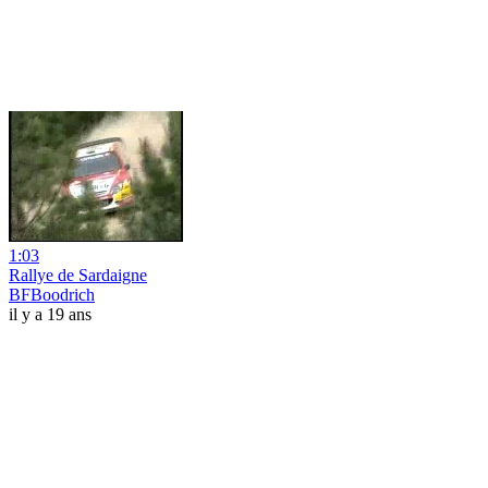
1:03
Rallye de Sardaigne
BFBoodrich
il y a 19 ans