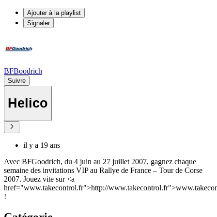
Ajouter à la playlist
Signaler
BFBoodrich
Suivre
Helico
il y a 19 ans
Avec BFGoodrich, du 4 juin au 27 juillet 2007, gagnez chaque
semaine des invitations VIP au Rallye de France – Tour de Corse
2007. Jouez vite sur <a
href="www.takecontrol.fr">http://www.takecontrol.fr">www.takecont
!
Catégorie