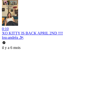
0:10
XO KITTY IS BACK APRIL 2ND !!!!
lou-andréa ౨ৎ
il y a 6 mois