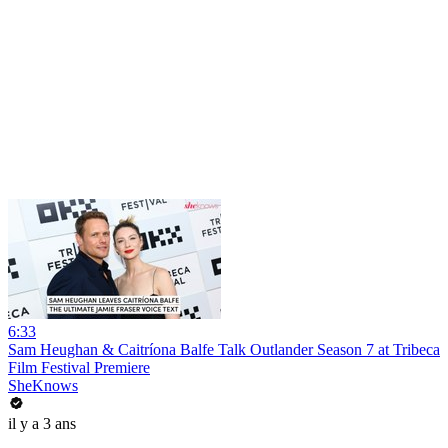
6:33
Sam Heughan & Caitríona Balfe Talk Outlander Season 7 at Tribeca
Film Festival Premiere
SheKnows
il y a 3 ans