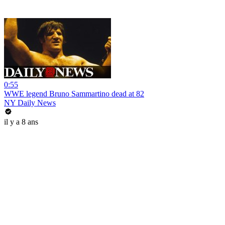
0:55
WWE legend Bruno Sammartino dead at 82
NY Daily News
il y a 8 ans