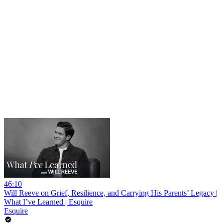
46:10
Will Reeve on Grief, Resilience, and Carrying His Parents’ Legacy |
What I’ve Learned | Esquire
Esquire