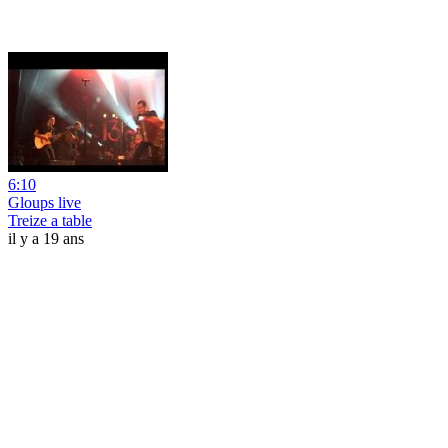
6:10
Gloups live
Treize a table
il y a 19 ans