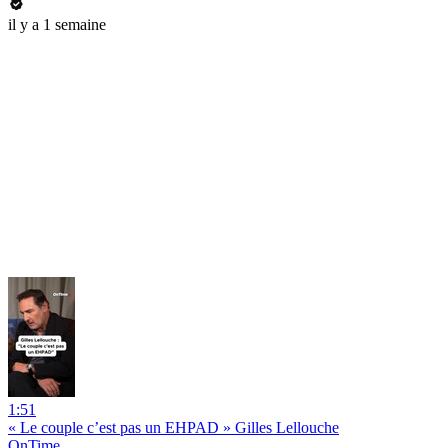
il y a 1 semaine
1:51
« Le couple c’est pas un EHPAD » Gilles Lellouche
OnTime