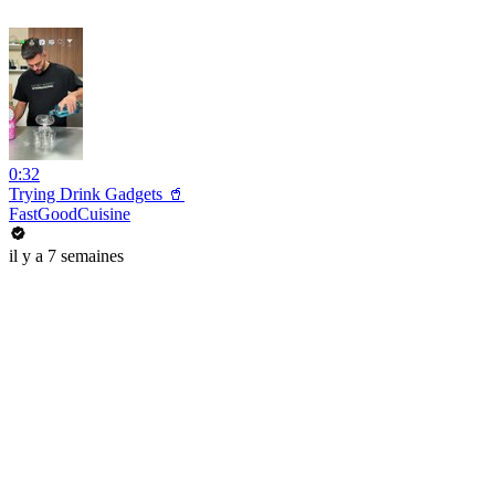
0:32
Trying Drink Gadgets 🥤
FastGoodCuisine
il y a 7 semaines