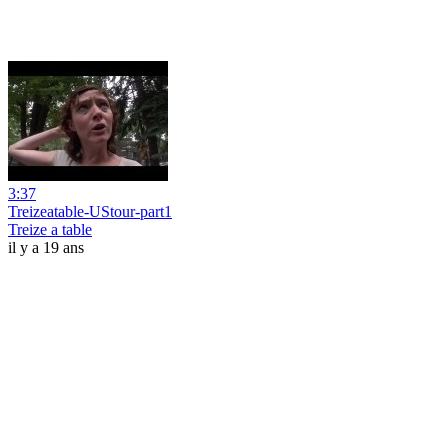
3:37
Treizeatable-UStour-part1
Treize a table
il y a 19 ans