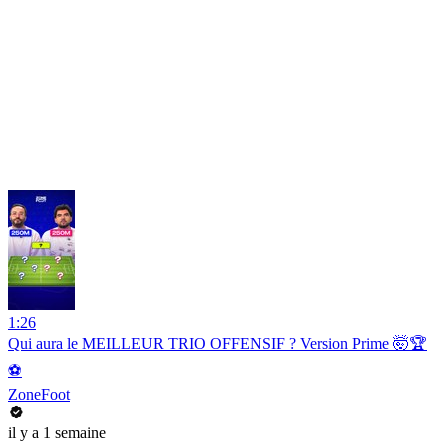
1:26
Qui aura le MEILLEUR TRIO OFFENSIF ? Version Prime 🤯🏆
⚽️
ZoneFoot
il y a 1 semaine