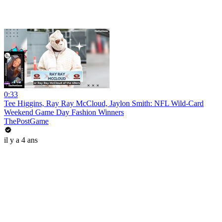
0:33
Tee Higgins, Ray Ray McCloud, Jaylon Smith: NFL Wild-Card
Weekend Game Day Fashion Winners
ThePostGame
il y a 4 ans