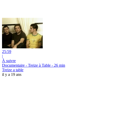
25:59
|
À suivre
Documentaire - Treize à Table - 26 min
Treize a table
il y a 19 ans