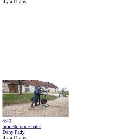
il y a 11 ans
4:49
brouette-porte-balle
Deny Fady
il y a 11 ans