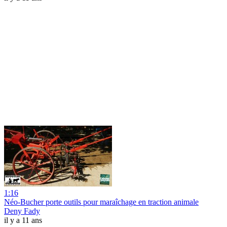
1:16
Néo-Bucher porte outils pour maraîchage en traction animale
Deny Fady
il y a 11 ans