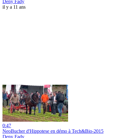
Deny Fady
il y a 11 ans
0:47
NeoBucher d'Hippotese en démo à Tech&Bio-2015
Deny Fady