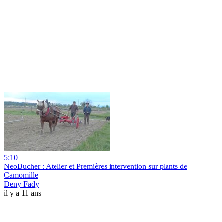
5:10
NeoBucher : Atelier et Premières intervention sur plants de
Camomille
Deny Fady
il y a 11 ans