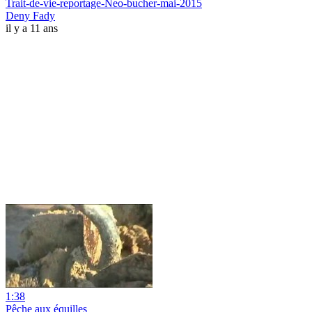
Trait-de-vie-reportage-Neo-bucher-mai-2015
Deny Fady
il y a 11 ans
1:38
Pêche aux équilles