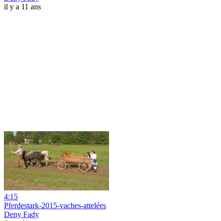
il y a 11 ans
4:15
Pferdestark-2015-vaches-attelées
Deny Fady