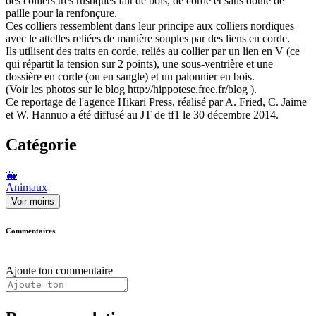
des colliers très rustiques fait de bois, de corde et sans doute de
paille pour la renfonçure.
Ces colliers ressemblent dans leur principe aux colliers nordiques
avec le attelles reliées de manière souples par des liens en corde.
Ils utilisent des traits en corde, reliés au collier par un lien en V (ce
qui répartit la tension sur 2 points), une sous-ventrière et une
dossière en corde (ou en sangle) et un palonnier en bois.
(Voir les photos sur le blog http://hippotese.free.fr/blog ).
Ce reportage de l'agence Hikari Press, réalisé par A. Fried, C. Jaime
et W. Hannuo a été diffusé au JT de tf1 le 30 décembre 2014.
Catégorie
🐳
Animaux
Voir moins
Commentaires
Ajoute ton commentaire