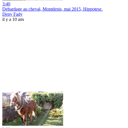
3:40
Debardage au cheval, Montdenis, mai 2015, Hippotese.
Deny Fady
il y a 10 ans