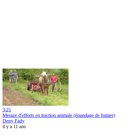
3:21
Mesure d'efforts en traction animale (épandage de fumier)
Deny Fady
il y a 11 ans