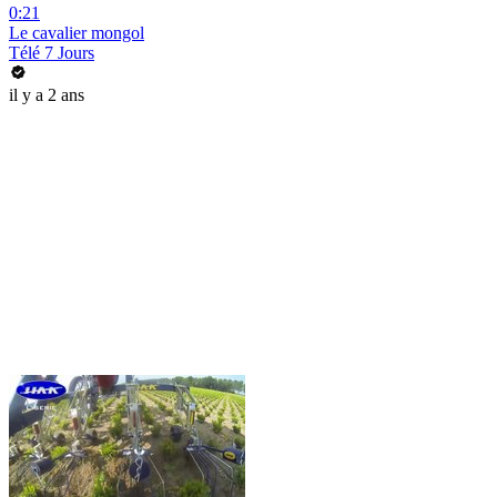
0:21
Le cavalier mongol
Télé 7 Jours
il y a 2 ans