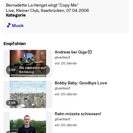
Bernadette La Hengst singt "Copy Me"
Live, Kleiner Club, Saarbrücken, 07.04.2006
Kategorie
🎵
Musik
Empfohlen
Andreas bei Giga (1)
glueckauf
vor 20 Jahren
Als nächstes auf
3:59
|
Sendung
Bobby Baby: Goodbye Love
glueckauf
vor 20 Jahren
3:58
Rahn müsste schiessen!
glueckauf
vor 20 Jahren