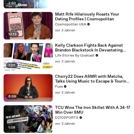
2:50
Matt Rife Hilariously Roasts Your
Dating Profiles | Cosmopolitan
Cosmopolitan USA
vor 3 Jahren
12:13
Kelly Clarkson Fights Back Against
Brandon Blackstock In Devastating
Divorce Battle
Life Stories By Goalcast
vor 3 Jahren
7:01
Chxrry22 Does ASMR with Matcha,
Talks Using Music to Escape & Touring
with The Weeknd
Fuse
vor 3 Jahren
6:59
TCU Wins The Iron Skillet With A 34-17
Win Over SMU
D210SPORTS
vor 3 Jahren
1:08