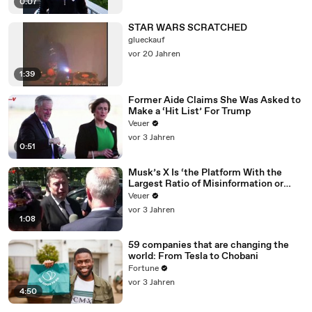
0:07
STAR WARS SCRATCHED
glueckauf
vor 20 Jahren
1:39
Former Aide Claims She Was Asked to
Make a ‘Hit List’ For Trump
Veuer
vor 3 Jahren
0:51
Musk’s X Is ‘the Platform With the
Largest Ratio of Misinformation or
Disinformation’ Amongst All Social
Veuer
Media Platforms
vor 3 Jahren
1:08
59 companies that are changing the
world: From Tesla to Chobani
Fortune
vor 3 Jahren
4:50