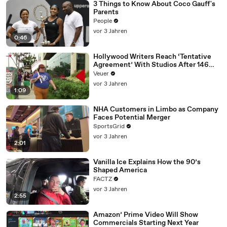
3 Things to Know About Coco Gauff's
Parents
People
vor 3 Jahren
0:46
Hollywood Writers Reach ‘Tentative
Agreement’ With Studios After 146
Day Strike
Veuer
vor 3 Jahren
1:09
NHA Customers in Limbo as Company
Faces Potential Merger
SportsGrid
vor 3 Jahren
2:01
Vanilla Ice Explains How the 90’s
Shaped America
FACTZ
vor 3 Jahren
2:55
Amazon’ Prime Video Will Show
Commercials Starting Next Year