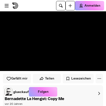
Zum Player springen
Zum Hauptinhalt springen
Anmelden
Gefällt mir
Teilen
Lesezeichen
Folgen
glueckauf
Bernadette La Hengst: Copy Me
vor 20 Jahren