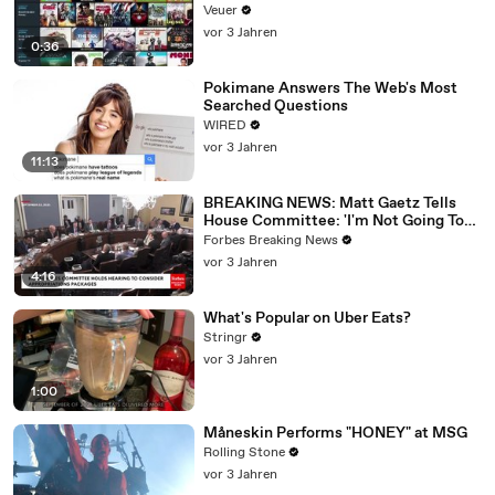
Veuer
vor 3 Jahren
0:36
Pokimane Answers The Web's Most
Searched Questions
WIRED
vor 3 Jahren
11:13
BREAKING NEWS: Matt Gaetz Tells
House Committee: 'I'm Not Going To
Vote For A Continuing Resolution'
Forbes Breaking News
vor 3 Jahren
4:16
What's Popular on Uber Eats?
Stringr
vor 3 Jahren
1:00
Måneskin Performs "HONEY" at MSG
Rolling Stone
vor 3 Jahren