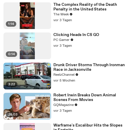
The Complex Reality of the Death
Penalty in the United States
The Week
vor 3 Tagen
1:14
Clicking Heads In CS GO
PC Gamer
vor 3 Tagen
0:14
Drunk Driver Storms Through Ironman
Race in Jacksonville
ReelzChannel
vor 5 Wochen
3:22
Robert Irwin Breaks Down Animal
Scenes From Movies
GQMagazine
vor 3 Tagen
25:03
Warframe's Excalibur Hits the Slopes