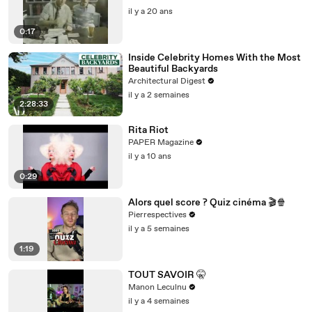
il y a 20 ans
0:17
Inside Celebrity Homes With the Most
Beautiful Backyards
Architectural Digest
il y a 2 semaines
2:28:33
Rita Riot
PAPER Magazine
il y a 10 ans
0:29
Alors quel score ? Quiz cinéma 🎬🍿
Pierrespectives
il y a 5 semaines
1:19
TOUT SAVOIR 🤫
Manon Leculnu
il y a 4 semaines