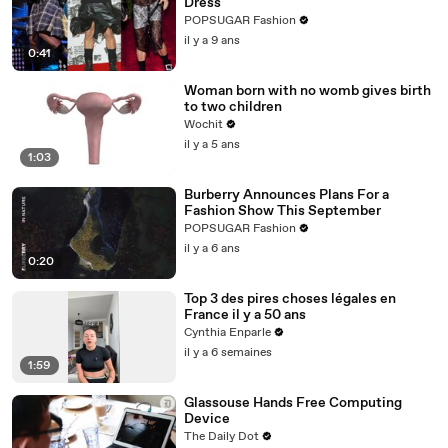
Dress
POPSUGAR Fashion
il y a 9 ans
0:41
Woman born with no womb gives birth
to two children
Wochit
il y a 5 ans
1:03
Burberry Announces Plans For a
Fashion Show This September
POPSUGAR Fashion
il y a 6 ans
0:20
Top 3 des pires choses légales en
France il y a 50 ans
Cynthia Enparle
il y a 6 semaines
1:59
Glassouse Hands Free Computing
Device
The Daily Dot