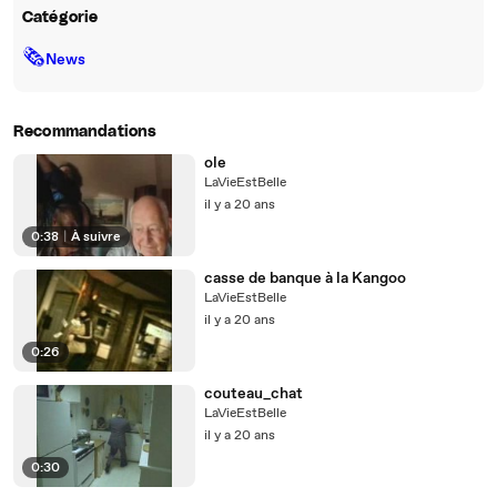
Catégorie
🗞
News
Recommandations
ole
LaVieEstBelle
il y a 20 ans
0:38
|
À suivre
casse de banque à la Kangoo
LaVieEstBelle
il y a 20 ans
0:26
couteau_chat
LaVieEstBelle
il y a 20 ans
0:30