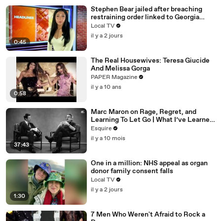
Stephen Bear jailed after breaching
restraining order linked to Georgia
Harrison
Local TV
il y a 2 jours
0:45
The Real Housewives: Teresa Giucide
And Melissa Gorga
PAPER Magazine
il y a 10 ans
0:58
Marc Maron on Rage, Regret, and
Learning To Let Go | What I’ve Learned
| Esquire
Esquire
il y a 10 mois
37:43
One in a million: NHS appeal as organ
donor family consent falls
Local TV
il y a 2 jours
1:30
7 Men Who Weren't Afraid to Rock a