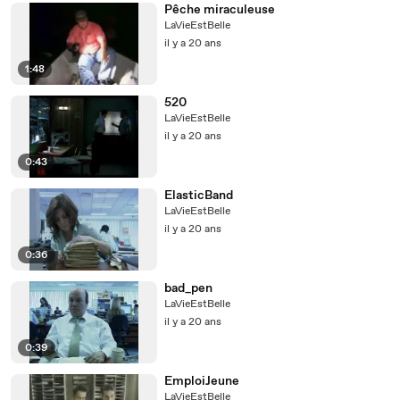
Pêche miraculeuse
LaVieEstBelle
il y a 20 ans
1:48
520
LaVieEstBelle
il y a 20 ans
0:43
ElasticBand
LaVieEstBelle
il y a 20 ans
0:36
bad_pen
LaVieEstBelle
il y a 20 ans
0:39
EmploiJeune
LaVieEstBelle