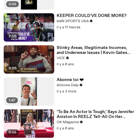
0:55
KEEPER COULD'VE DONE MORE?
beIN SPORTS USA
il y a 11 heures
2:06
Stinky Areas, Illegitimate Incomes,
and Underwear Issues | Kevin Gates
Helpline
VICE
il y a 6 ans
9:56
Abonne toi ❤️
Antoine Delp
il y a 3 mois
1:47
‘To Be An Actor Is Tough,’ Says Jennifer
Aniston In REELZ Tell-All On Her
Highs & Lows
OK Magazine
il y a 6 ans
0:55