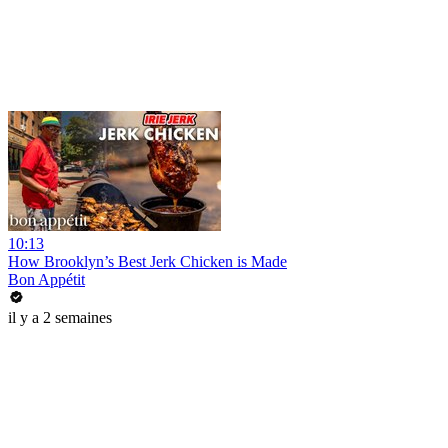
10:13
How Brooklyn’s Best Jerk Chicken is Made
Bon Appétit
il y a 2 semaines