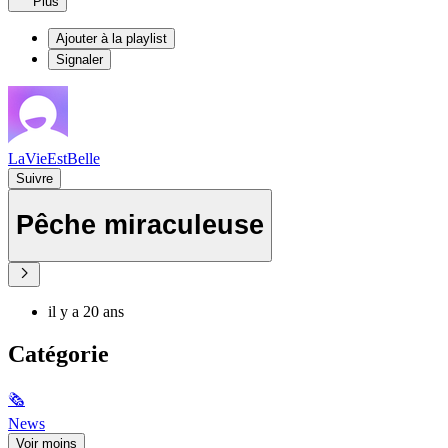
Plus
Ajouter à la playlist
Signaler
LaVieEstBelle
Suivre
Pêche miraculeuse
il y a 20 ans
Catégorie
🗞
News
Voir moins