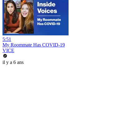
5:51
My Roommate Has COVID-19
VICE
il y a 6 ans