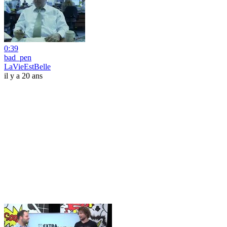
0:39
bad_pen
LaVieEstBelle
il y a 20 ans