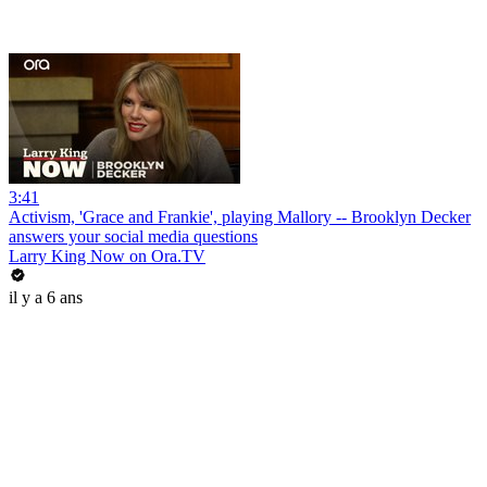
3:41
Activism, 'Grace and Frankie', playing Mallory -- Brooklyn Decker
answers your social media questions
Larry King Now on Ora.TV
il y a 6 ans