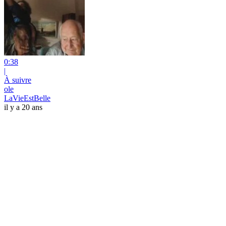
0:38
|
À suivre
ole
LaVieEstBelle
il y a 20 ans