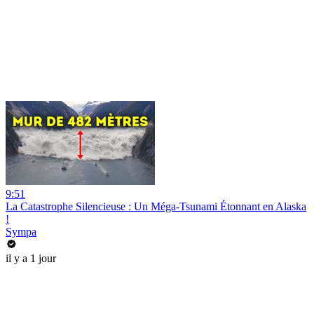
9:51
La Catastrophe Silencieuse : Un Méga-Tsunami Étonnant en Alaska
!
Sympa
il y a 1 jour