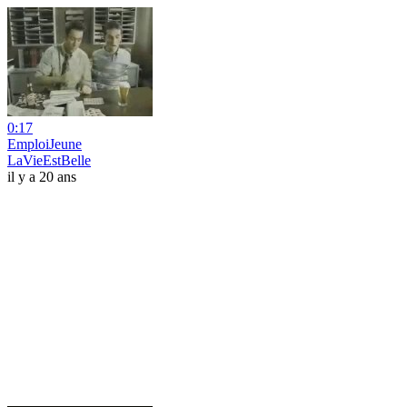
0:17
EmploiJeune
LaVieEstBelle
il y a 20 ans