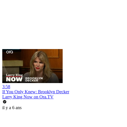
3:58
If You Only Knew: Brooklyn Decker
Larry King Now on Ora.TV
il y a 6 ans