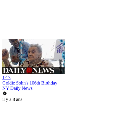
1:13
Goldie Sohn's 106th Birthday
NY Daily News
il y a 8 ans