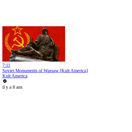
7:11
Soviet Monuments of Warsaw [Kult America]
Kult America
il y a 8 ans