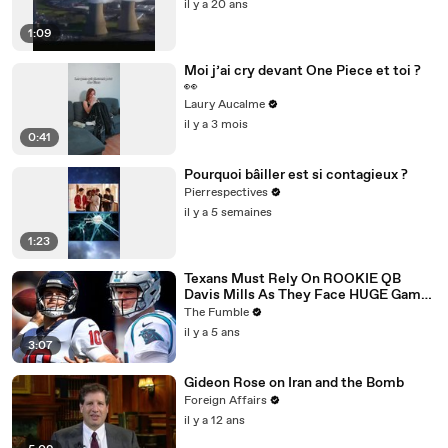
il y a 20 ans
1:09
Moi j’ai cry devant One Piece et toi ?
👀
Laury Aucalme
il y a 3 mois
0:41
Pourquoi bâiller est si contagieux ?
Pierrespectives
il y a 5 semaines
1:23
Texans Must Rely On ROOKIE QB
Davis Mills As They Face HUGE Game
Against The Panthers: TNF Preview
The Fumble
il y a 5 ans
3:07
Gideon Rose on Iran and the Bomb
Foreign Affairs
il y a 12 ans