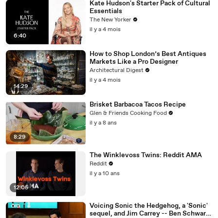
Kate Hudson's Starter Pack of Cultural
Essentials
The New Yorker
il y a 4 mois
6:40
How to Shop London’s Best Antiques
Markets Like a Pro Designer
Architectural Digest
il y a 4 mois
14:29
Brisket Barbacoa Tacos Recipe
Glen & Friends Cooking Food
il y a 8 ans
8:29
The Winklevoss Twins: Reddit AMA
Reddit
il y a 10 ans
12:05
Voicing Sonic the Hedgehog, a 'Sonic'
sequel, and Jim Carrey -- Ben Schwartz