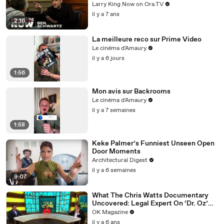
answers your social media questions
Larry King Now on Ora.TV
il y a 7 ans
2:16
La meilleure reco sur Prime Video
Le cinéma d'Amaury
il y a 6 jours
1:56
Mon avis sur Backrooms
Le cinéma d'Amaury
il y a 7 semaines
1:58
Keke Palmer’s Funniest Unseen Open
Door Moments
Architectural Digest
il y a 6 semaines
9:07
What The Chris Watts Documentary
Uncovered: Legal Expert On ‘Dr. Oz’
Has Theories
OK Magazine
il y a 6 ans