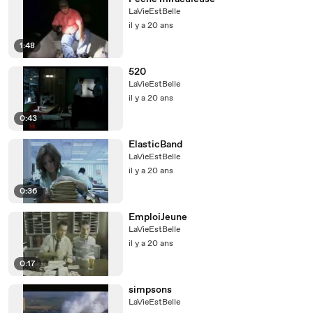
LaVieEstBelle
il y a 20 ans
1:48
520
LaVieEstBelle
il y a 20 ans
0:43
ElasticBand
LaVieEstBelle
il y a 20 ans
0:36
EmploiJeune
LaVieEstBelle
il y a 20 ans
0:17
simpsons
LaVieEstBelle