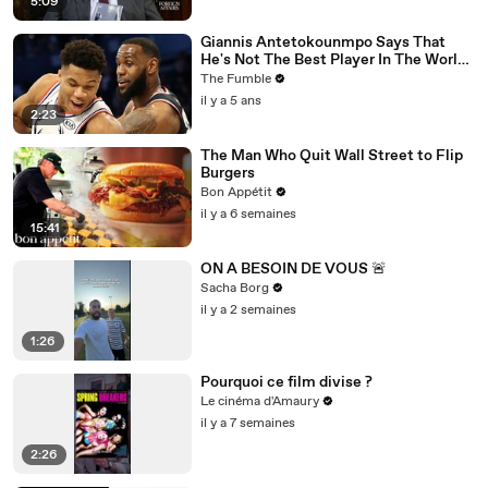
5:09
Giannis Antetokounmpo Says That
He's Not The Best Player In The World,
LeBron James Is
The Fumble
il y a 5 ans
2:23
The Man Who Quit Wall Street to Flip
Burgers
Bon Appétit
il y a 6 semaines
15:41
ON A BESOIN DE VOUS 🚨
Sacha Borg
il y a 2 semaines
1:26
Pourquoi ce film divise ?
Le cinéma d'Amaury
il y a 7 semaines
2:26