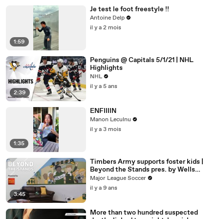
Je test le foot freestyle !!
Antoine Delp
il y a 2 mois
1:59
Penguins @ Capitals 5/1/21 | NHL
Highlights
NHL
il y a 5 ans
2:39
ENFIIIIN
Manon Leculnu
il y a 3 mois
1:35
Timbers Army supports foster kids |
Beyond the Stands pres. by Wells
Fargo
Major League Soccer
il y a 9 ans
3:45
More than two hundred suspected