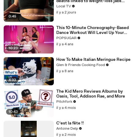
deaths linked to weight-loss jabs
reported to regulator
Local TV
il y a 2 jours
0:45
This 10-Minute Choreography-Based
Dance Workout Will Level Up Your
Moves
POPSUGAR
il y a 4 ans
10:23
How To Make Italian Meringue Recipe
Glen & Friends Cooking Food
il y a 8 ans
4:33
The Kid Mero Reviews Albums by
Oasis, Tool, Addison Rae, and More
Pitchfork
il y a 4 mois
10:43
C’est la fête !!
Antoine Delp
il y a 2 mois