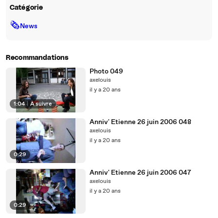
Catégorie
🗞
News
Recommandations
Photo 049
axelouis
il y a 20 ans
1:04
|
À suivre
Anniv' Etienne 26 juin 2006 048
axelouis
il y a 20 ans
0:29
Anniv' Etienne 26 juin 2006 047
axelouis
il y a 20 ans
0:29