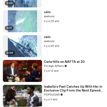
0:52
vélo
axelouis
il y a 20 ans
0:11
velo
axelouis
il y a 20 ans
0:09
Carla Hills on NAFTA at 20
Foreign Affairs
il y a 12 ans
11:43
Isabella's Past Catches Up With Her in
Exclusive Clip From the Next Episode
of "Cruel Summer"
POPSUGAR
il y a 3 ans
0:37