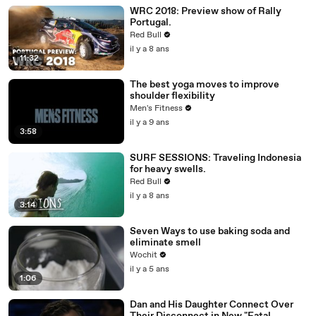
WRC 2018: Preview show of Rally
Portugal.
Red Bull
il y a 8 ans
11:32
The best yoga moves to improve
shoulder flexibility
Men's Fitness
il y a 9 ans
3:58
SURF SESSIONS: Traveling Indonesia
for heavy swells.
Red Bull
il y a 8 ans
3:14
Seven Ways to use baking soda and
eliminate smell
Wochit
il y a 5 ans
1:06
Dan and His Daughter Connect Over