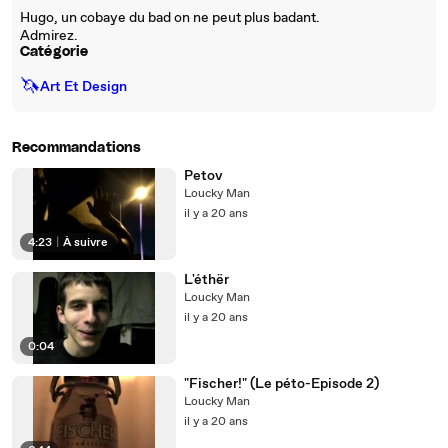
Hugo, un cobaye du bad on ne peut plus badant.
Admirez.
Catégorie
🦄
Art Et Design
Recommandations
Petov
Loucky Man
il y a 20 ans
4:23
|
À suivre
L'éthër
Loucky Man
il y a 20 ans
0:04
"Fischer!" (Le péto-Episode 2)
Loucky Man
il y a 20 ans