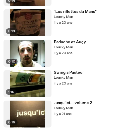
0:14
"Les rillettes du Mans"
Loucky Man
il y a 20 ans
0:19
Baduche et Auçy
Loucky Man
il y a 20 ans
0:10
Swing à Pasteur
Loucky Man
il y a 20 ans
1:10
Jusqu'ici... volume 2
Loucky Man
il y a 21 ans
0:16