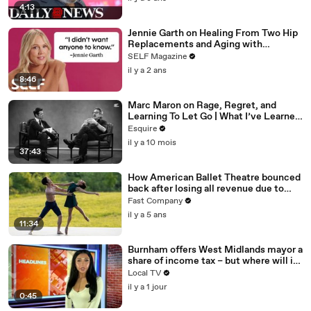
4:13
Jennie Garth on Healing From Two Hip
Replacements and Aging with
Confidence
SELF Magazine
il y a 2 ans
8:46
Marc Maron on Rage, Regret, and
Learning To Let Go | What I’ve Learned
| Esquire
Esquire
il y a 10 mois
37:43
How American Ballet Theatre bounced
back after losing all revenue due to
COVID
Fast Company
il y a 5 ans
11:34
Burnham offers West Midlands mayor a
share of income tax – but where will it
be spent?
Local TV
il y a 1 jour
0:45