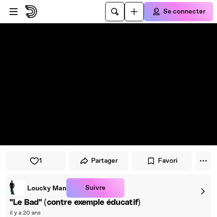
Passer au player
Passer au contenu principal
Se connecter
1
Partager
Favori
Suivre
Loucky Man
"Le Bad" (contre exemple éducatif)
il y a 20 ans