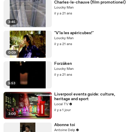
Charles-le-chauve (film promotionel)
Loucky Man
il y a 21 ans
3:45
"V'la les apéricubes!"
Loucky Man
il y a 21 ans
0:09
Forzäken
Loucky Man
il y a 21 ans
5:53
Liverpool events guide: culture,
heritage and sport
Local TV
il y a 1 jour
3:00
Abonne toi
Antoine Delp