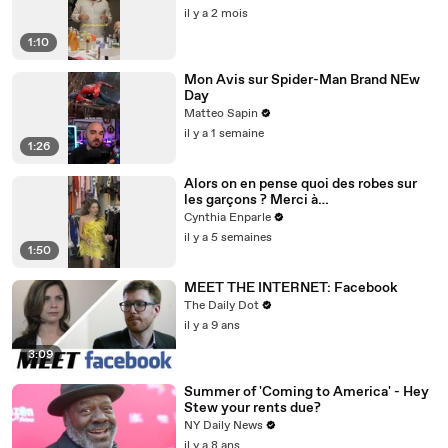
il y a 2 mois
1:10
Mon Avis sur Spider-Man Brand NEw
Day
Matteo Sapin
il y a 1 semaine
1:26
Alors on en pense quoi des robes sur
les garçons ? Merci à
@studio_paillette prêt*
Cynthia Enparle
il y a 5 semaines
1:50
MEET THE INTERNET: Facebook
The Daily Dot
il y a 9 ans
3:09
Summer of 'Coming to America' - Hey
Stew your rents due?
NY Daily News
il y a 8 ans