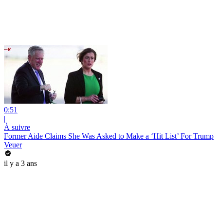
0:51
|
À suivre
Former Aide Claims She Was Asked to Make a ‘Hit List’ For Trump
Veuer
il y a 3 ans