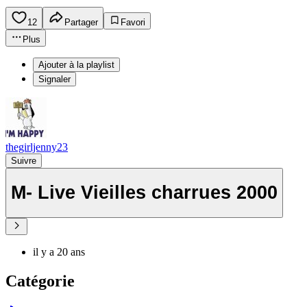
12
Partager
Favori
Plus
Ajouter à la playlist
Signaler
thegirljenny23
Suivre
M- Live Vieilles charrues 2000
il y a 20 ans
Catégorie