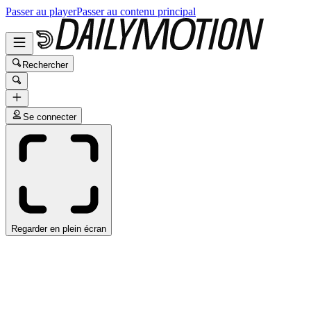
Passer au player
Passer au contenu principal
Rechercher
Se connecter
Regarder en plein écran