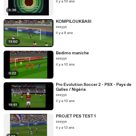
il y a 10 ans
6:36
KOMPILOUKBASI
sssyyx
il y a 8 ans
13:50
Bedimo maniche
sssyyx
il y a 10 ans
0:22
Pro Evolution Soccer 2 - PSX - Pays de
Galles / Nigéria
sssyyx
il y a 10 ans
19:51
PROJET PES TEST 1
sssyyx
il y a 13 ans