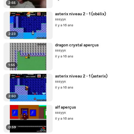
2:55
asterix niveau 2 - 1 (obélix)
sssyyx
il y a 16 ans
2:23
dragon crystal aperçus
sssyyx
il y a 16 ans
1:55
asterix niveau 2 - 1 (asterix)
sssyyx
il y a 16 ans
2:50
alf aperçus
sssyyx
il y a 16 ans
0:59