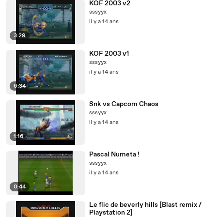
KOF 2003 v2
sssyyx
il y a 14 ans
3:29
KOF 2003 v1
sssyyx
il y a 14 ans
6:34
Snk vs Capcom Chaos
sssyyx
il y a 14 ans
1:16
Pascal Numeta !
sssyyx
il y a 14 ans
0:44
Le flic de beverly hills [Blast remix /
Playstation 2]