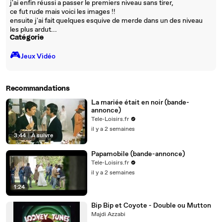
j'ai enfin réussi a passer le premiers niveau sans tirer,
ce fut rude mais voici les images !!
ensuite j'ai fait quelques esquive de merde dans un des niveau
les plus ardut...
Catégorie
🎮️
Jeux Vidéo
Recommandations
La mariée était en noir (bande-
annonce)
Tele-Loisirs.fr
il y a 2 semaines
3:44
|
À suivre
Papamobile (bande-annonce)
Tele-Loisirs.fr
il y a 2 semaines
1:24
Bip Bip et Coyote - Double ou Mutton
Majdi Azzabi