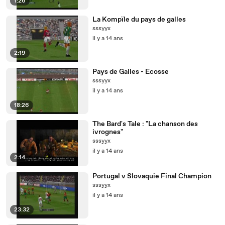
1:26
La Kompïle du pays de galles
sssyyx
il y a 14 ans
2:19
Pays de Galles - Ecosse
sssyyx
il y a 14 ans
18:26
The Bard's Tale : "La chanson des
ivrognes"
sssyyx
il y a 14 ans
2:14
Portugal v Slovaquie Final Champion
sssyyx
il y a 14 ans
23:32