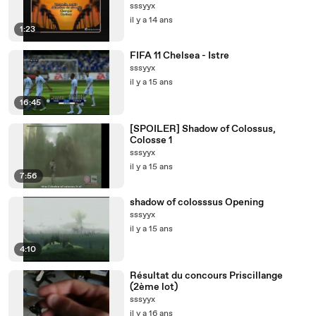
sssyyx
il y a 14 ans
1:23
FIFA 11 Chelsea - Istre
sssyyx
il y a 15 ans
16:45
[SPOILER] Shadow of Colossus,
Colosse 1
sssyyx
il y a 15 ans
7:56
shadow of colosssus Opening
sssyyx
il y a 15 ans
4:10
Résultat du concours Priscillange
(2ème lot)
sssyyx
il y a 16 ans