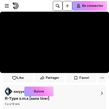
Passer au player
Passer au contenu principal
Se connecter
Like
Partager
Favori
Suivre
sssyyx
R-Type s.m.s [sans tirer]
il y a 19 ans