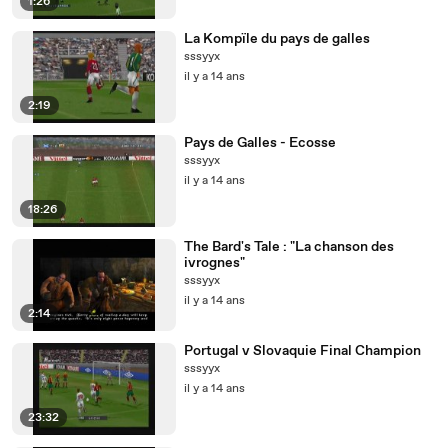
1:26
La Kompïle du pays de galles
sssyyx
il y a 14 ans
2:19
Pays de Galles - Ecosse
sssyyx
il y a 14 ans
18:26
The Bard's Tale : "La chanson des
ivrognes"
sssyyx
il y a 14 ans
2:14
Portugal v Slovaquie Final Champion
sssyyx
il y a 14 ans
23:32