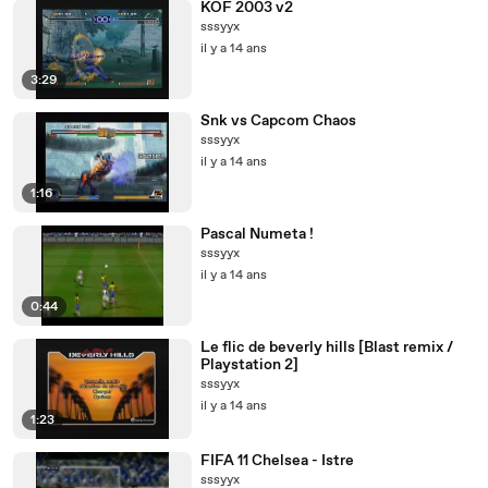
KOF 2003 v2
sssyyx
il y a 14 ans
3:29
Snk vs Capcom Chaos
sssyyx
il y a 14 ans
1:16
Pascal Numeta !
sssyyx
il y a 14 ans
0:44
Le flic de beverly hills [Blast remix /
Playstation 2]
sssyyx
il y a 14 ans
1:23
FIFA 11 Chelsea - Istre
sssyyx