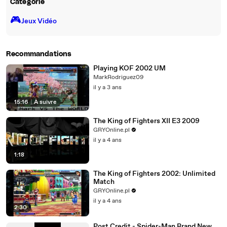
Catégorie
🎮️
Jeux Vidéo
Recommandations
Playing KOF 2002 UM
MarkRodriguez09
il y a 3 ans
15:16
|
À suivre
The King of Fighters XII E3 2009
GRYOnline.pl
il y a 4 ans
1:18
The King of Fighters 2002: Unlimited
Match
GRYOnline.pl
il y a 4 ans
2:30
Post Credit - Spider-Man Brand New