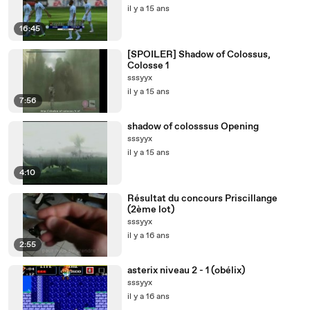
il y a 15 ans
16:45
[SPOILER] Shadow of Colossus,
Colosse 1
sssyyx
il y a 15 ans
7:56
shadow of colosssus Opening
sssyyx
il y a 15 ans
4:10
Résultat du concours Priscillange
(2ème lot)
sssyyx
il y a 16 ans
2:55
asterix niveau 2 - 1 (obélix)
sssyyx
il y a 16 ans