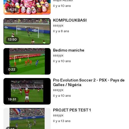
Majdi Azzabi
il y a 10 ans
14:28
KOMPILOUKBASI
sssyyx
il y a 8 ans
13:50
Bedimo maniche
sssyyx
il y a 10 ans
0:22
Pro Evolution Soccer 2 - PSX - Pays de
Galles / Nigéria
sssyyx
il y a 10 ans
19:51
PROJET PES TEST 1
sssyyx
il y a 13 ans