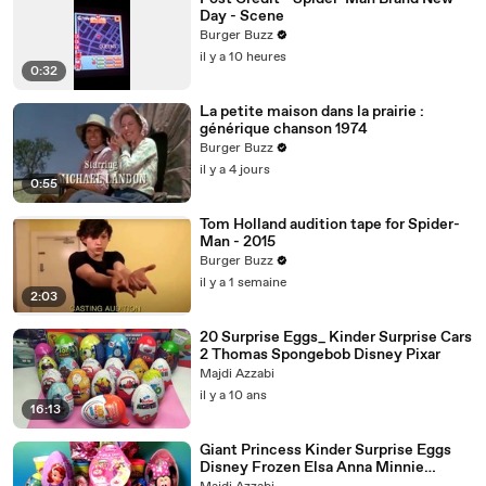
Day - Scene
Burger Buzz
il y a 10 heures
0:32
La petite maison dans la prairie :
générique chanson 1974
Burger Buzz
il y a 4 jours
0:55
Tom Holland audition tape for Spider-
Man - 2015
Burger Buzz
il y a 1 semaine
2:03
20 Surprise Eggs_ Kinder Surprise Cars
2 Thomas Spongebob Disney Pixar
Majdi Azzabi
il y a 10 ans
16:13
Giant Princess Kinder Surprise Eggs
Disney Frozen Elsa Anna Minnie
Mickey Play-D