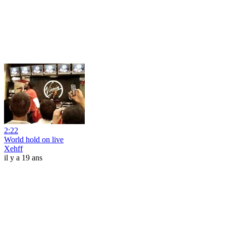
2:22
World hold on live
Xehff
il y a 19 ans