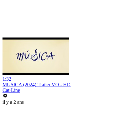
1:32
MUSICA (2024) Trailer VO - HD
Cat-Line
il y a 2 ans