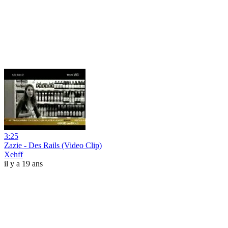
3:25
Zazie - Des Rails (Video Clip)
Xehff
il y a 19 ans