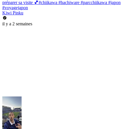
préparer sa visite 💕#chiikawa #hachiware #parcchiikawa #japon
#voyagejapon
Kiwi Pinku
il y a 2 semaines