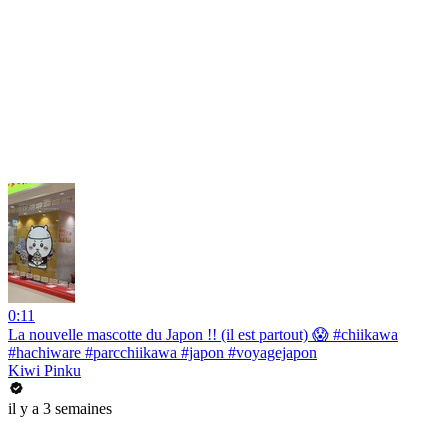
0:11
La nouvelle mascotte du Japon !! (il est partout) 😱 #chiikawa
#hachiware #parcchiikawa #japon #voyagejapon
Kiwi Pinku
il y a 3 semaines