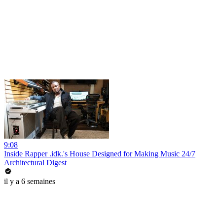
9:08
Inside Rapper .idk.'s House Designed for Making Music 24/7
Architectural Digest
il y a 6 semaines