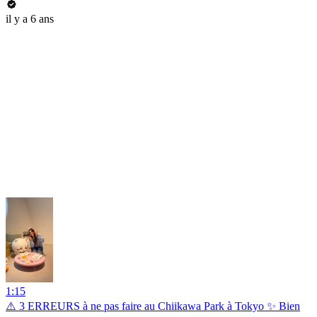
il y a 6 ans
1:15
⚠️ 3 ERREURS à ne pas faire au Chiikawa Park à Tokyo ✨ Bien