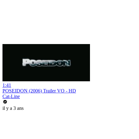
1:41
POSEIDON (2006) Trailer VO - HD
Cat-Line
il y a 3 ans