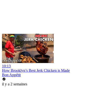
10:13
How Brooklyn’s Best Jerk Chicken is Made
Bon Appétit
il y a 2 semaines