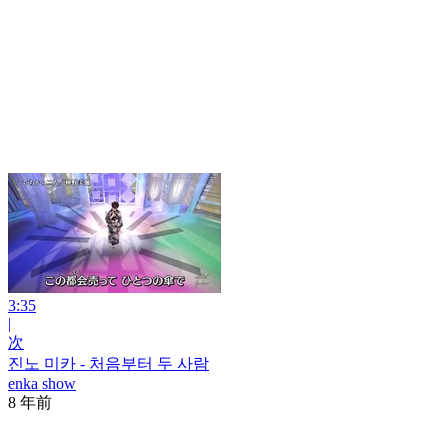
3:35
|
次
진노 미카 - 처음부터 두 사람
enka show
8 年前