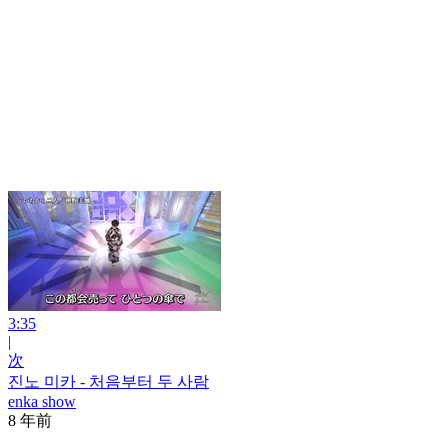
3:35
|
次
진노 미카 - 처음부터 두 사람
enka show
8 年前