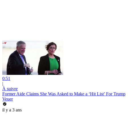
0:51
|
À suivre
Former Aide Claims She Was Asked to Make a ‘Hit List’ For Trump
Veuer
il y a 3 ans