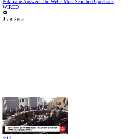
Pokimane Answers The Web's Most Searched Questions
WIRED
il y a 3 ans
4:16