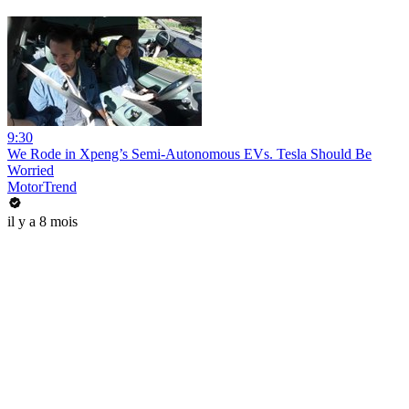
9:30
We Rode in Xpeng’s Semi-Autonomous EVs. Tesla Should Be
Worried
MotorTrend
il y a 8 mois