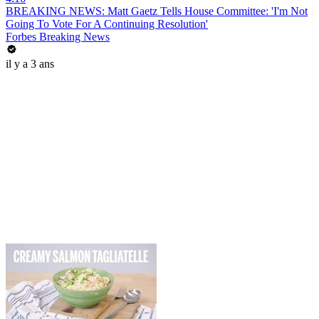
BREAKING NEWS: Matt Gaetz Tells House Committee: 'I'm Not
Going To Vote For A Continuing Resolution'
Forbes Breaking News
il y a 3 ans