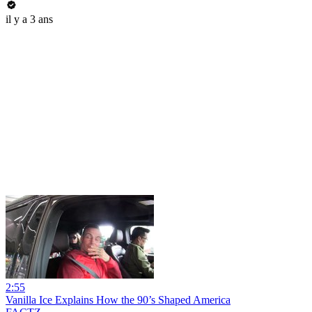
il y a 3 ans
2:55
Vanilla Ice Explains How the 90’s Shaped America