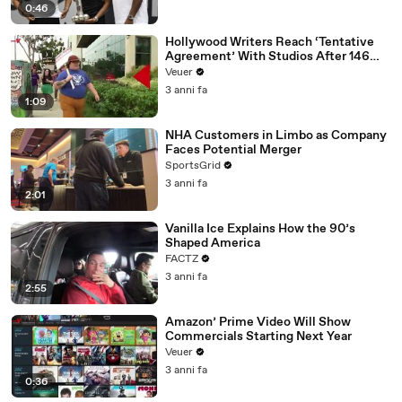
0:46
Hollywood Writers Reach ‘Tentative
Agreement’ With Studios After 146
Day Strike
Veuer
3 anni fa
1:09
NHA Customers in Limbo as Company
Faces Potential Merger
SportsGrid
3 anni fa
2:01
Vanilla Ice Explains How the 90’s
Shaped America
FACTZ
3 anni fa
2:55
Amazon’ Prime Video Will Show
Commercials Starting Next Year
Veuer
3 anni fa
0:36