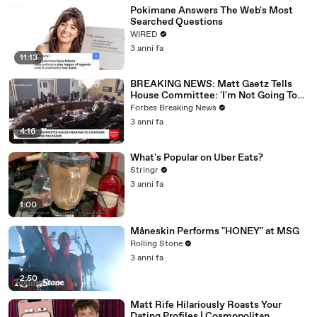
Pokimane Answers The Web's Most
Searched Questions
WIRED
3 anni fa
11:13
BREAKING NEWS: Matt Gaetz Tells
House Committee: 'I'm Not Going To
Vote For A Continuing Resolution'
Forbes Breaking News
3 anni fa
4:16
What's Popular on Uber Eats?
Stringr
3 anni fa
1:00
Måneskin Performs "HONEY" at MSG
Rolling Stone
3 anni fa
2:50
Matt Rife Hilariously Roasts Your
Dating Profiles | Cosmopolitan