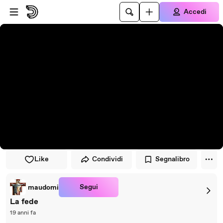
Vai al lettore
Passa al contenuto principale
Accedi
Like
Condividi
Segnalibro
Segui
maudomi
La fede
19 anni fa