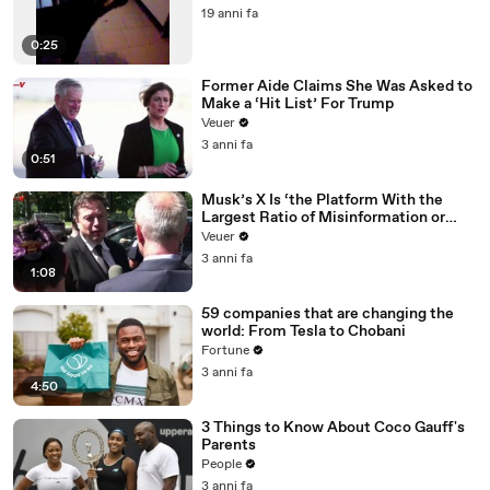
19 anni fa
0:25
Former Aide Claims She Was Asked to
Make a ‘Hit List’ For Trump
Veuer
3 anni fa
0:51
Musk’s X Is ‘the Platform With the
Largest Ratio of Misinformation or
Disinformation’ Amongst All Social
Veuer
Media Platforms
3 anni fa
1:08
59 companies that are changing the
world: From Tesla to Chobani
Fortune
3 anni fa
4:50
3 Things to Know About Coco Gauff's
Parents
People
3 anni fa