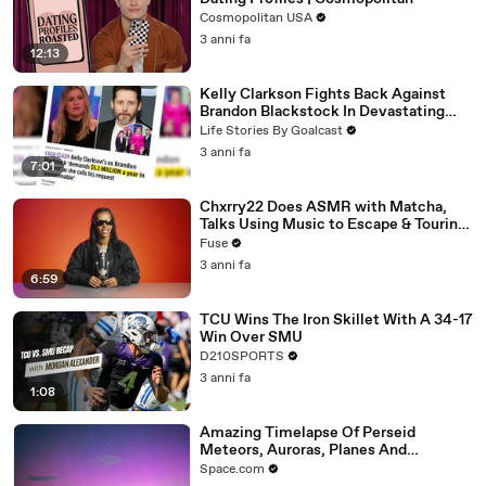
Cosmopolitan USA
3 anni fa
12:13
Kelly Clarkson Fights Back Against
Brandon Blackstock In Devastating
Divorce Battle
Life Stories By Goalcast
3 anni fa
7:01
Chxrry22 Does ASMR with Matcha,
Talks Using Music to Escape & Touring
with The Weeknd
Fuse
3 anni fa
6:59
TCU Wins The Iron Skillet With A 34-17
Win Over SMU
D210SPORTS
3 anni fa
1:08
Amazing Timelapse Of Perseid
Meteors, Auroras, Planes And
Satellites
Space.com