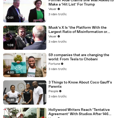
Former Aide Claims She Was Asked to
Make a ‘Hit List’ For Trump
Veuer
3 năm trước
0:51
Musk’s X Is ‘the Platform With the
Largest Ratio of Misinformation or
Disinformation’ Amongst All Social
Veuer
Media Platforms
3 năm trước
1:08
59 companies that are changing the
world: From Tesla to Chobani
Fortune
3 năm trước
4:50
3 Things to Know About Coco Gauff's
Parents
People
3 năm trước
0:46
Hollywood Writers Reach ‘Tentative
Agreement’ With Studios After 146