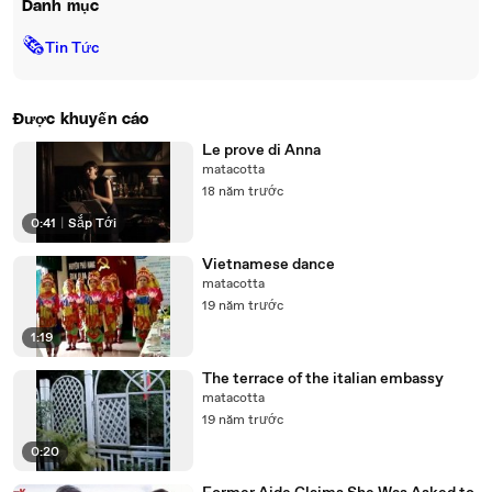
Danh mục
🗞
Tin Tức
Được khuyến cáo
Le prove di Anna
matacotta
18 năm trước
0:41
|
Sắp Tới
Vietnamese dance
matacotta
19 năm trước
1:19
The terrace of the italian embassy
matacotta
19 năm trước
0:20