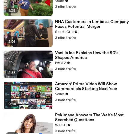
Day Strike
Veuer
3 năm trước
1:09
NHA Customers in Limbo as Company
Faces Potential Merger
SportsGrid
3 năm trước
2:01
Vanilla Ice Explains How the 90’s
Shaped America
FACTZ
3 năm trước
2:55
Amazon’ Prime Video Will Show
Commercials Starting Next Year
Veuer
3 năm trước
0:36
Pokimane Answers The Web's Most
Searched Questions
WIRED
3 năm trước