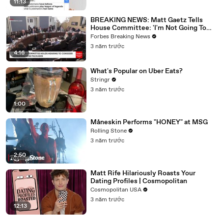
11:13
BREAKING NEWS: Matt Gaetz Tells
House Committee: 'I'm Not Going To
Vote For A Continuing Resolution'
Forbes Breaking News
3 năm trước
4:16
What's Popular on Uber Eats?
Stringr
3 năm trước
1:00
Måneskin Performs "HONEY" at MSG
Rolling Stone
3 năm trước
2:50
Matt Rife Hilariously Roasts Your
Dating Profiles | Cosmopolitan
Cosmopolitan USA
3 năm trước
12:13