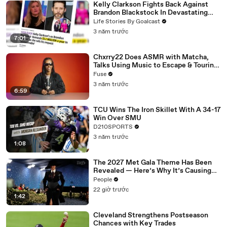
Kelly Clarkson Fights Back Against
Brandon Blackstock In Devastating
Divorce Battle
Life Stories By Goalcast
3 năm trước
7:01
Chxrry22 Does ASMR with Matcha,
Talks Using Music to Escape & Touring
with The Weeknd
Fuse
3 năm trước
6:59
TCU Wins The Iron Skillet With A 34-17
Win Over SMU
D210SPORTS
3 năm trước
1:08
The 2027 Met Gala Theme Has Been
Revealed — Here’s Why It’s Causing
Controversy
People
22 giờ trước
1:42
Cleveland Strengthens Postseason
Chances with Key Trades