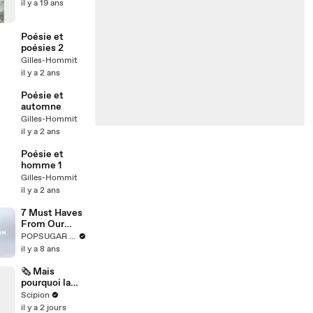
il y a 19 ans
Poésie et
poésies 2
Gilles-Hommit
il y a 2 ans
Poésie et
automne
Gilles-Hommit
il y a 2 ans
Poésie et
homme 1
Gilles-Hommit
il y a 2 ans
7 Must Haves
From Our
POPSUGAR
POPSUGAR Fashion
at Kohl’s
il y a 8 ans
Collection
🗞️ Mais
pourquoi la
gazette des
Scipion
transferts se
il y a 2 jours