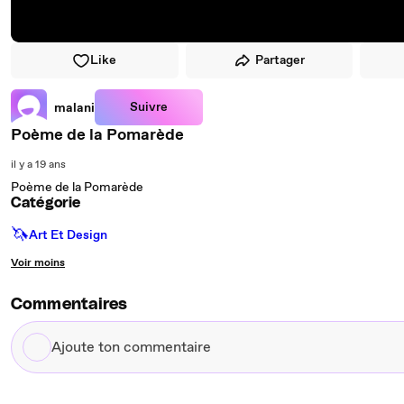
Like
Partager
Suivre
malani
Poème de la Pomarède
il y a 19 ans
Poème de la Pomarède
Catégorie
🦄
Art Et Design
Voir moins
Commentaires
Ajoute
ton
commentaire