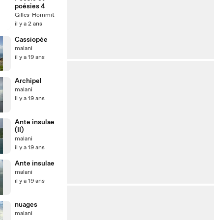
poésies 4
Gilles-Hommit
il y a 2 ans
Cassiopée
malani
il y a 19 ans
Archipel
malani
il y a 19 ans
Ante insulae
(II)
malani
il y a 19 ans
Ante insulae
malani
il y a 19 ans
nuages
malani