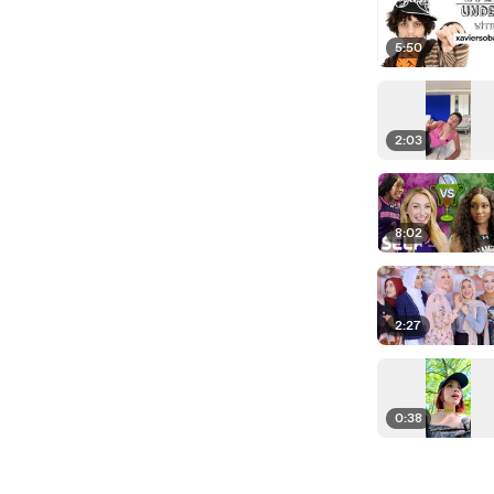
5:50
2:03
8:02
2:27
0:38