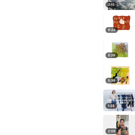
2:15
6:22
5:39
5:39
1:25
2:08