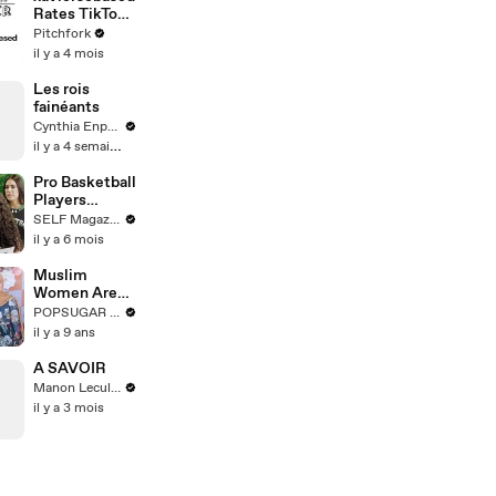
Rates TikTok,
Bushwick, and
Pitchfork
Chopped
il y a 4 mois
Cheese
Les rois
fainéants
Cynthia Enparle
il y a 4 semaines
Pro Basketball
Players
Compete in
SELF Magazine
an Arcade
il y a 6 mois
Battle (Paige
Buekers,
Muslim
Alyssa
Women Are
Thomas &
Designing
POPSUGAR Fashion
More)
Their Own
il y a 9 ans
Narrative
With Modest
A SAVOIR
Fashion
Manon Leculnu
il y a 3 mois