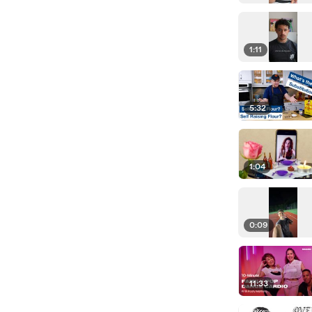
1:11
5:32
1:04
0:09
11:33