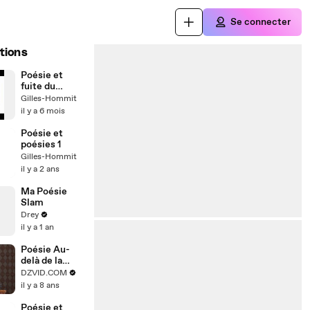
Se connecter
tions
Poésie et
fuite du
temps 1
Gilles-Hommit
il y a 6 mois
Poésie et
poésies 1
Gilles-Hommit
il y a 2 ans
Ma Poésie
Slam
Drey
il y a 1 an
Poésie Au-
delà de la
mort
DZVID.COM
il y a 8 ans
Poésie et