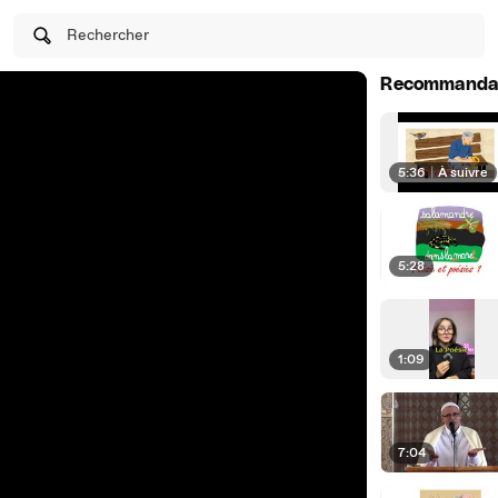
Rechercher
Recommanda
5:36
|
À suivre
5:28
1:09
7:04