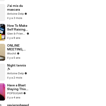
trompait tout
le temps ?
J’ai mis du
mascara
Antoine Delp
il y a 3 mois
How To Make
Self Raising
Vs. Self Rising
Glen & Friends Cooking Food
Flour - What
il y a 8 ans
Is It?
ONLINE
MEETING,
ZOOM
Wochit
WEDDING
il y a 5 ans
Night tennis
🎾
Antoine Delp
il y a 2 mois
Have a Blast
Slaying This
10-Minute
POPSUGAR
Dance Cardio
il y a 4 ans
Workout With
Your Family
xaviersobased