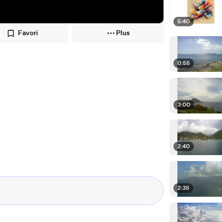
5:40
Favori
Plus
0:55
3:00
2:40
2:35