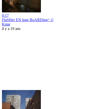
0:17
FlaSHer EN luge BoARDing^ ©
Kstar
il y a 19 ans