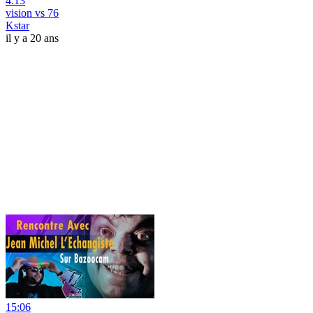
4:13
vision vs 76
Kstar
il y a 20 ans
15:06