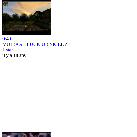
0:40
MOH:AA || LUCK OR SKILL ? ?
Kstar
il y a 18 ans