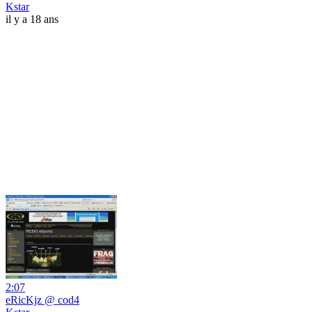
Kstar
il y a 18 ans
2:07
eRicKjz @ cod4