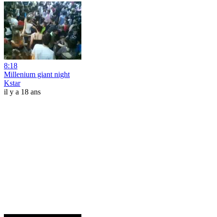
8:18
Millenium giant night
Kstar
il y a 18 ans