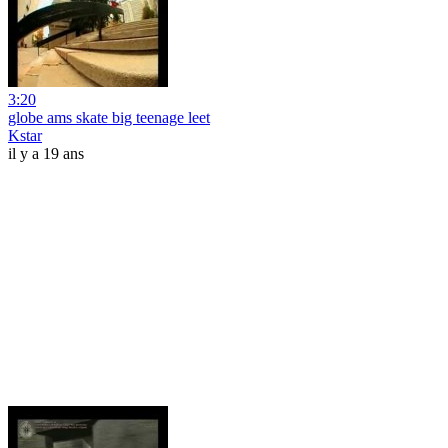
3:20
globe ams skate big teenage leet
Kstar
il y a 19 ans