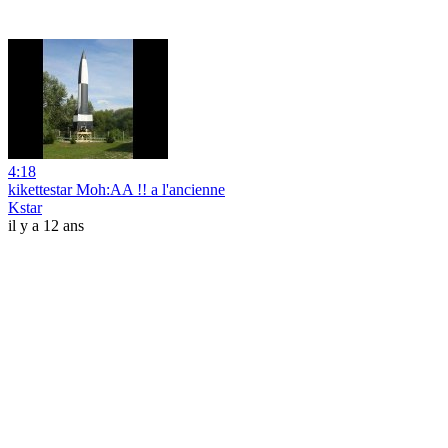
4:18
kikettestar Moh:AA !! a l'ancienne
Kstar
il y a 12 ans