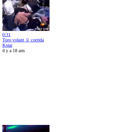
0:31
Toro volant ☺ corrida
Kstar
il y a 18 ans