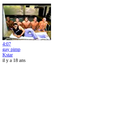
4:07
gay pimp
Kstar
il y a 18 ans