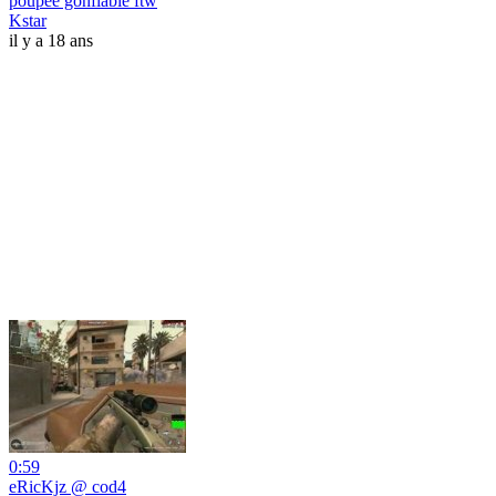
poupée gonflable ftw
Kstar
il y a 18 ans
0:59
eRicKjz @ cod4