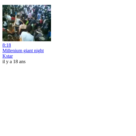
8:18
Millenium giant night
Kstar
il y a 18 ans