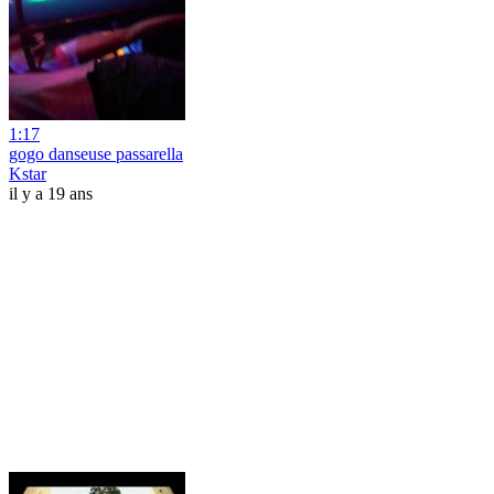
1:17
gogo danseuse passarella
Kstar
il y a 19 ans