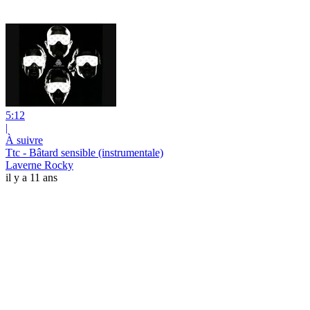
5:12
|
À suivre
Ttc - Bâtard sensible (instrumentale)
Laverne Rocky
il y a 11 ans