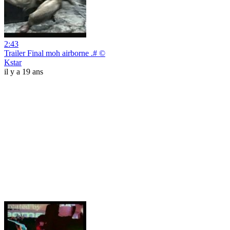
2:43
Trailer Final moh airborne .# ©
Kstar
il y a 19 ans