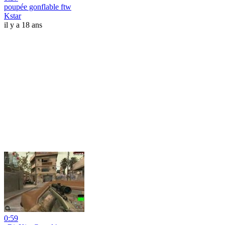
poupée gonflable ftw
Kstar
il y a 18 ans
0:59