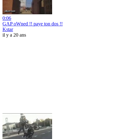
0:06
GAP oWned !! paye ton dos !!
Kstar
il y a 20 ans