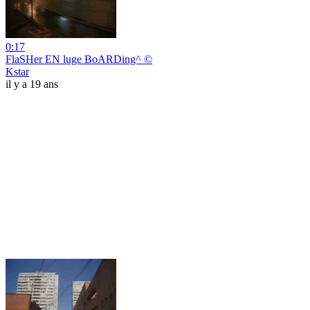
0:17
FlaSHer EN luge BoARDing^ ©
Kstar
il y a 19 ans