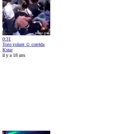
0:31
Toro volant ☺ corrida
Kstar
il y a 18 ans