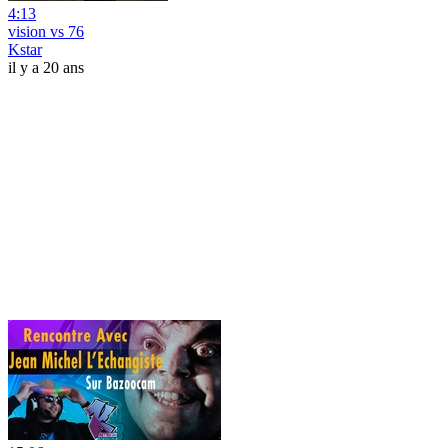
4:13
vision vs 76
Kstar
il y a 20 ans