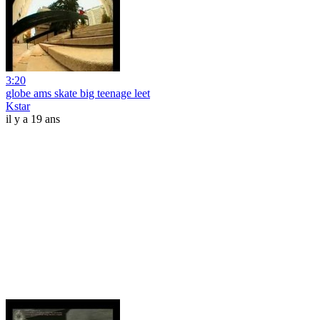
3:20
globe ams skate big teenage leet
Kstar
il y a 19 ans