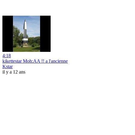
4:18
kikettestar Moh:AA !! a l'ancienne
Kstar
il y a 12 ans