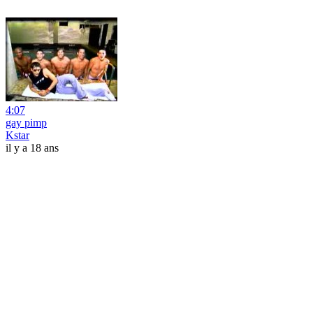
4:07
gay pimp
Kstar
il y a 18 ans