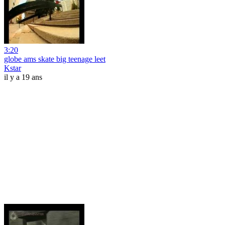
3:20
globe ams skate big teenage leet
Kstar
il y a 19 ans