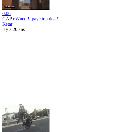
0:06
GAP oWned !! paye ton dos !!
Kstar
il y a 20 ans