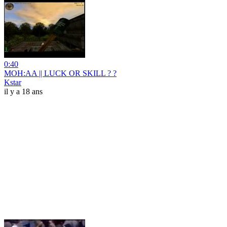
0:40
MOH:AA || LUCK OR SKILL ? ?
Kstar
il y a 18 ans