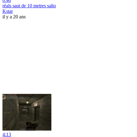
0:40
réals saut de 10 metres salto
Kstar
il y a 20 ans
4:13