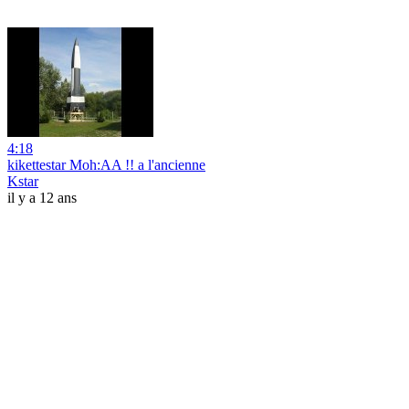
4:18
kikettestar Moh:AA !! a l'ancienne
Kstar
il y a 12 ans