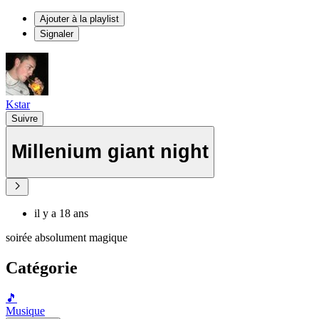
Ajouter à la playlist
Signaler
Kstar
Suivre
Millenium giant night
il y a 18 ans
soirée absolument magique
Catégorie
🎵
Musique