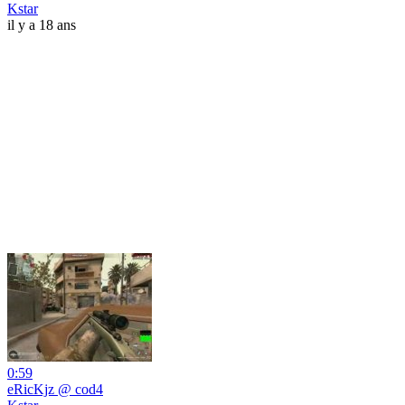
Kstar
il y a 18 ans
0:59
eRicKjz @ cod4