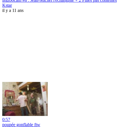
Bazoocam #8 : Jean-Michel l'échangiste + 2 Filles pas contentes
Kstar
il y a 11 ans
0:57
poupée gonflable ftw