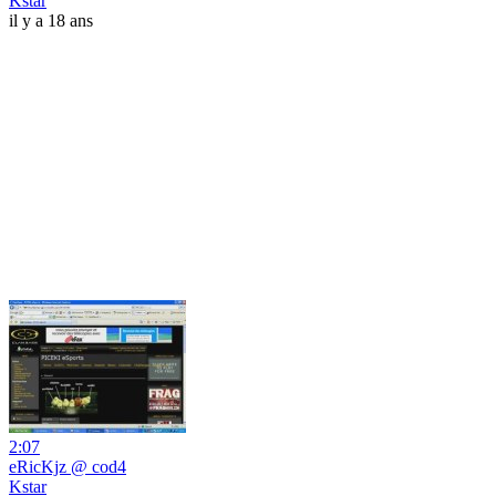
Kstar
il y a 18 ans
2:07
eRicKjz @ cod4
Kstar