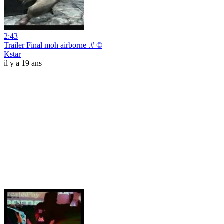
2:43
Trailer Final moh airborne .# ©
Kstar
il y a 19 ans