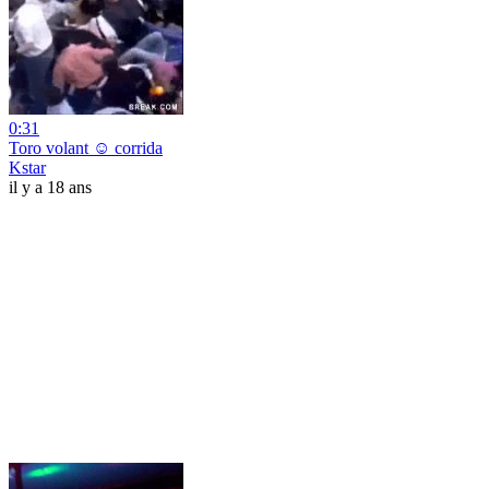
0:31
Toro volant ☺ corrida
Kstar
il y a 18 ans