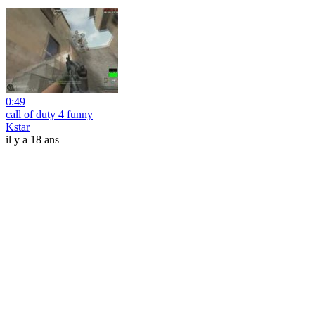
0:49
call of duty 4 funny
Kstar
il y a 18 ans