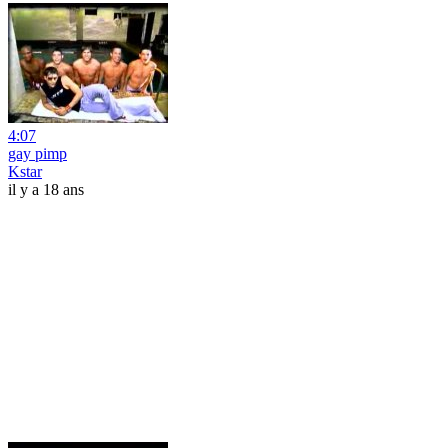
4:07
gay pimp
Kstar
il y a 18 ans