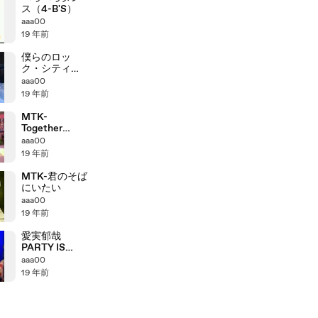
ス（4-B'S）
aaa00
19 年前
僕らのロッ
ク・シティー
(LIVE)
aaa00
19 年前
MTK-
Together
Forever(LIVE)
aaa00
19 年前
MTK-君のそば
にいたい
aaa00
19 年前
愛実郁哉
PARTY IS
OPEN
aaa00
19 年前