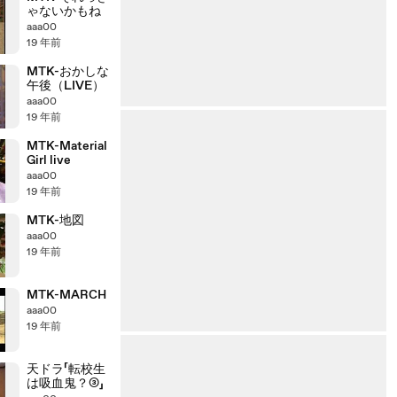
ゃないかもね
aaa00
19 年前
MTK-おかしな
午後（LIVE）
aaa00
19 年前
MTK-Material
Girl live
aaa00
19 年前
MTK-地図
aaa00
19 年前
MTK-MARCH
aaa00
19 年前
天ドラ「転校生
は吸血鬼？③」