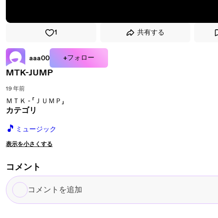
1
共有する
+フォロー
aaa00
MTK-JUMP
19 年前
ＭＴＫ - 「ＪＵＭＰ」
カテゴリ
🎵
ミュージック
表示を小さくする
コメント
コ
メ
ン