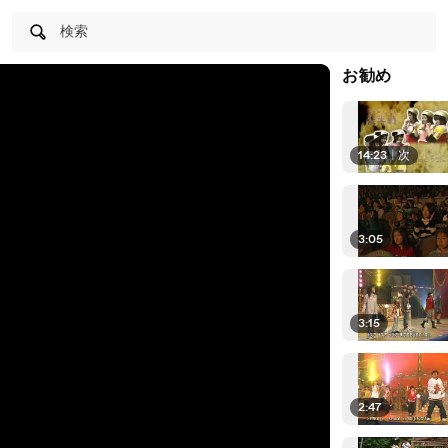
検索
お勧め
14:23
|
次
3:05
3:15
2:47