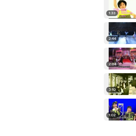
1:33
2:44
2:04
3:10
1:02