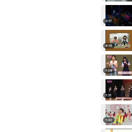
3:17
8:19
1:08
1:31
1:30