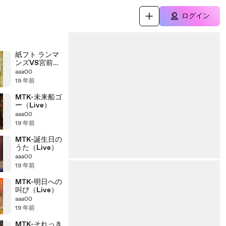
ログイン
紙フト ランマ
ンズVS宮前フ
ァイターズ
aaa00
19 年前
MTK-未来船ゴ
ー（Live）
aaa00
19 年前
MTK-誕生日の
うた（Live）
aaa00
19 年前
MTK-明日への
叫び（Live）
aaa00
19 年前
MTK-それっき