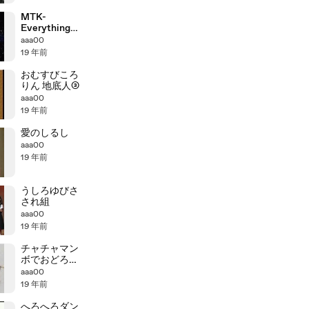
MTK-
Everything
You Do
aaa00
19 年前
おむすびころ
りん 地底人③
aaa00
19 年前
愛のしるし
aaa00
19 年前
うしろゆびさ
され組
aaa00
19 年前
チャチャマン
ボでおどろう
よ
aaa00
19 年前
へろへろダン