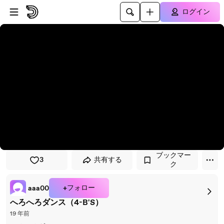
プレイヤーにスキップ
メインコンテンツにスキップ
ログイン
ブックマー
3
共有する
ク
+フォロー
aaa00
へろへろダンス（4-B'S）
19 年前