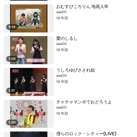
おむすびころりん 地底人③
aaa00
19 年前
8:19
愛のしるし
aaa00
19 年前
1:08
うしろゆびさされ組
aaa00
19 年前
1:31
チャチャマンボでおどろうよ
aaa00
19 年前
1:30
僕らのロック・シティー(LIVE)