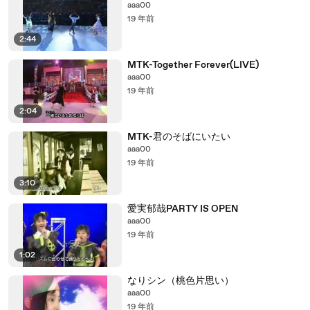
aaa00
19 年前
2:44
MTK-Together Forever(LIVE)
aaa00
19 年前
2:04
MTK-君のそばにいたい
aaa00
19 年前
3:10
愛実郁哉PARTY IS OPEN
aaa00
19 年前
1:02
なりシン（桃色片思い）
aaa00
19 年前