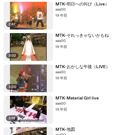
MTK-明日への叫び（Live）
aaa00
19 年前
2:47
MTK-それっきゃないかもね
aaa00
19 年前
3:02
MTK-おかしな午後（LIVE）
aaa00
19 年前
3:00
MTK-Material Girl live
aaa00
19 年前
3:19
MTK-地図