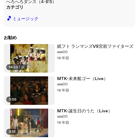
へろへろダンス（4-B'S）
カテゴリ
🎵
ミュージック
お勧め
紙フト ランマンズVS宮前ファイターズ
aaa00
19 年前
14:23
|
次
MTK-未来船ゴー（Live）
aaa00
19 年前
3:05
MTK-誕生日のうた（Live）
aaa00
19 年前
3:15