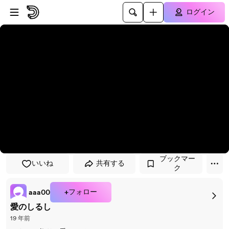
プレイヤーにスキップ
メインコンテンツにスキップ
ログイン
ブックマー
いいね
共有する
ク
+フォロー
aaa00
愛のしるし
19 年前