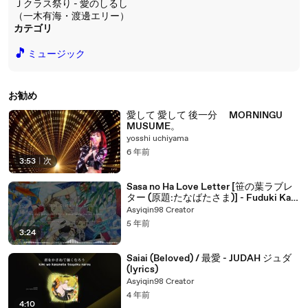
Ｊクラス祭り - 愛のしるし
（一木有海・渡邊エリー）
カテゴリ
🎵
ミュージック
お勧め
愛して 愛して 後一分 MORNINGU
MUSUME。
yosshi uchiyama
6 年前
3:53
|
次
Sasa no Ha Love Letter [笹の葉ラブレ
ター (原題:たなばたさま)] - Fuduki Kai
(lyrics)
Asyiqin98 Creator
5 年前
3:24
Saiai (Beloved) / 最愛 - JUDAH ジュダ
(lyrics)
Asyiqin98 Creator
4 年前
4:10