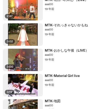
MTK-明日への叫び（Live）
aaa00
19 年前
2:47
MTK-それっきゃないかもね
aaa00
19 年前
3:02
MTK-おかしな午後（LIVE）
aaa00
19 年前
3:00
MTK-Material Girl live
aaa00
19 年前
3:19
MTK-地図
aaa00