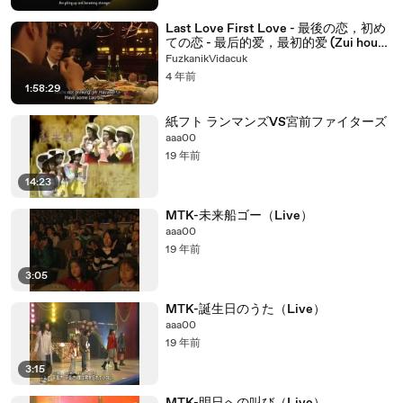
Last Love First Love - 最後の恋，初め
ての恋 - 最后的爱，最初的爱 (Zui hou
de ai, zui chu de ai)
FuzkanikVidacuk
4 年前
1:58:29
紙フト ランマンズVS宮前ファイターズ
aaa00
19 年前
14:23
MTK-未来船ゴー（Live）
aaa00
19 年前
3:05
MTK-誕生日のうた（Live）
aaa00
19 年前
3:15