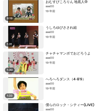
おむすびころりん 地底人③
aaa00
19 年前
8:19
うしろゆびさされ組
aaa00
19 年前
1:31
チャチャマンボでおどろうよ
aaa00
19 年前
1:30
へろへろダンス（4-B'S）
aaa00
19 年前
1:33
僕らのロック・シティー(LIVE)
aaa00