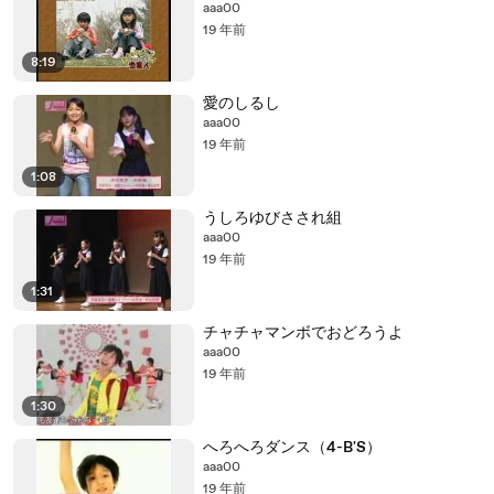
aaa00
19 年前
8:19
愛のしるし
aaa00
19 年前
1:08
うしろゆびさされ組
aaa00
19 年前
1:31
チャチャマンボでおどろうよ
aaa00
19 年前
1:30
へろへろダンス（4-B'S）
aaa00
19 年前