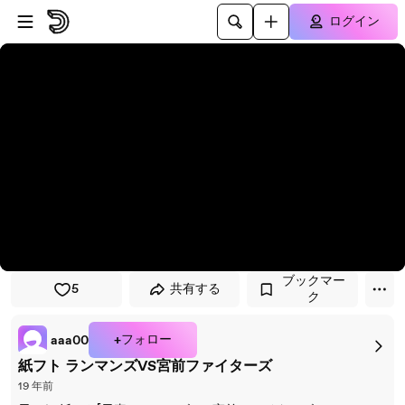
プレイヤーにスキップ
メインコンテンツにスキップ
ログイン
ブックマー
5
共有する
ク
+フォロー
aaa00
紙フト ランマンズVS宮前ファイターズ
19 年前