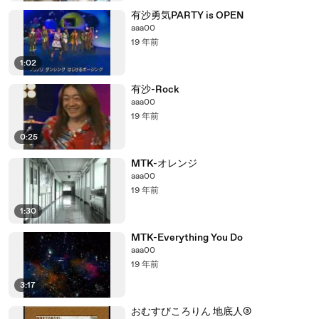
有沙勇気PARTY is OPEN
aaa00
19 年前
1:02
有沙-Rock
aaa00
19 年前
0:25
MTK-オレンジ
aaa00
19 年前
1:30
MTK-Everything You Do
aaa00
19 年前
3:17
おむすびころりん 地底人③