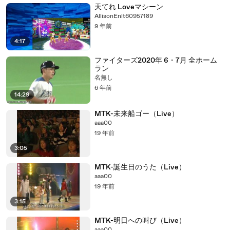
天てれ Loveマシーン
AllisonEnlt60957189
9 年前
4:17
ファイターズ2020年 6・7月 全ホーム
ラン
名無し
6 年前
14:29
MTK-未来船ゴー（Live）
aaa00
19 年前
3:05
MTK-誕生日のうた（Live）
aaa00
19 年前
3:15
MTK-明日への叫び（Live）