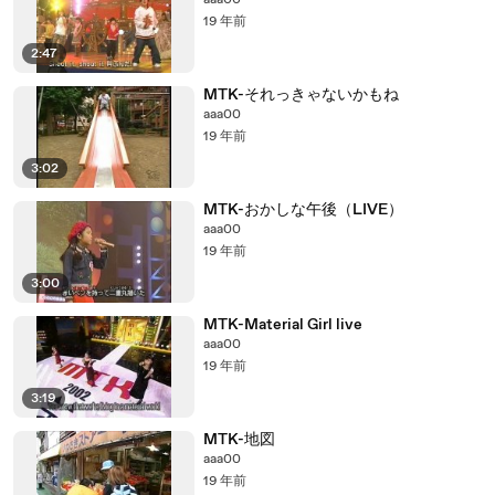
aaa00
19 年前
2:47
MTK-それっきゃないかもね
aaa00
19 年前
3:02
MTK-おかしな午後（LIVE）
aaa00
19 年前
3:00
MTK-Material Girl live
aaa00
19 年前
3:19
MTK-地図
aaa00
19 年前