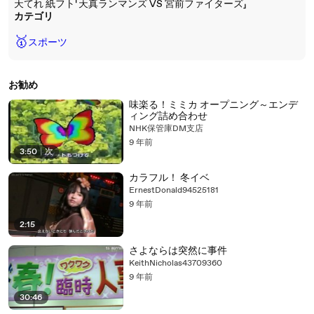
天てれ 紙フト「天真ランマンズ VS 宮前ファイターズ」
カテゴリ
🥇
スポーツ
お勧め
味楽る！ミミカ オープニング～エンデ
ィング詰め合わせ
NHK保管庫DM支店
9 年前
3:50
|
次
カラフル！ 冬イベ
ErnestDonald94525181
9 年前
2:15
さよならは突然に事件
KeithNicholas43709360
9 年前
30:46