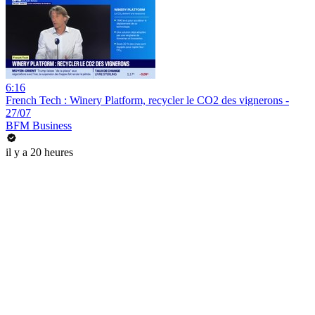
6:16
French Tech : Winery Platform, recycler le CO2 des vignerons -
27/07
BFM Business
il y a 20 heures