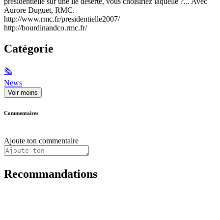
présidentielle sur une île déserte, vous choisiriez laquelle ?... Avec
Aurore Duguet, RMC.
http://www.rmc.fr/presidentielle2007/
http://bourdinandco.rmc.fr/
Catégorie
🗞
News
Voir moins
Commentaires
Ajoute ton commentaire
Recommandations