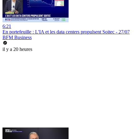
6:21
En portefeuille : L'IA et les data centers propulsent Soitec - 27/07
BFM Business
il y a 20 heures