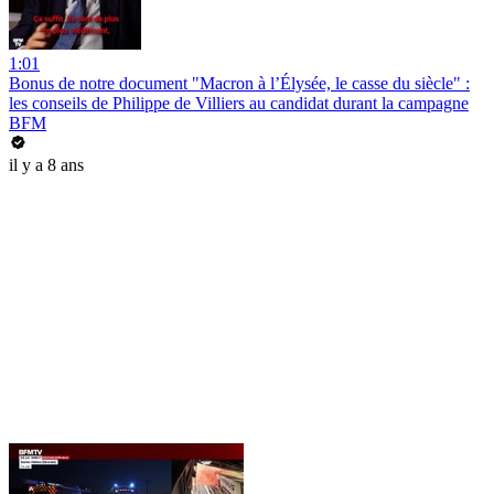
1:01
Bonus de notre document "Macron à l’Élysée, le casse du siècle" :
les conseils de Philippe de Villiers au candidat durant la campagne
BFM
il y a 8 ans