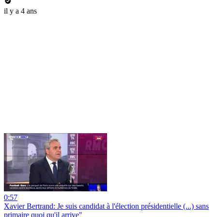
il y a 4 ans
0:57
Xavier Bertrand: Je suis candidat à l'élection présidentielle (...) sans
primaire quoi qu'il arrive"