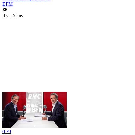
BFM
il y a 5 ans
0:39