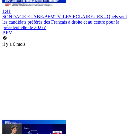
1:41
SONDAGE ELABE/BFMTV. LES ÉCLAIREURS - Quels sont
les candidats préférés des Français à droite et au centre pour la
présidentielle de 2027?
BFM
il y a 6 mois