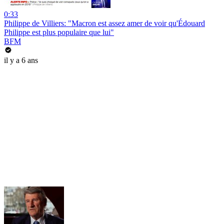
0:33
Philippe de Villiers: "Macron est assez amer de voir qu'Édouard
Philippe est plus populaire que lui"
BFM
il y a 6 ans