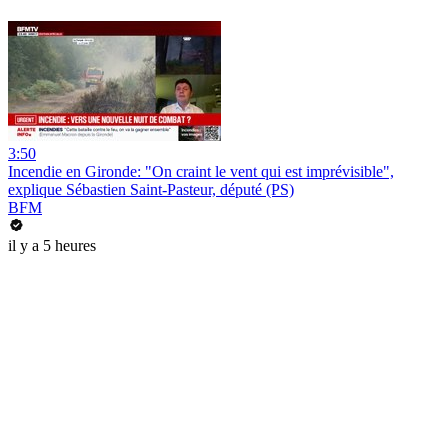
3:50
Incendie en Gironde: "On craint le vent qui est imprévisible",
explique Sébastien Saint-Pasteur, député (PS)
BFM
il y a 5 heures