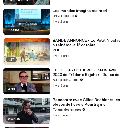
1:49
|
À suivre
Les mondes imaginaires.mp4
Universcience
il y a 2 ans
1:23:53
BANDE ANNONCE - Le Petit Nicolas
au cinéma le 12 octobre
ici
il y a 4 ans
1:27
LE COURS DE LA VIE - Interviews
2023 de Frédéric Sojcher - Bulles de
Culture
Bulles de Culture
il y a 3 ans
4:38
Rencontre avec Gilles Rochier et les
élèves de l’école Kourtrajmé
Forum des images
il y a 5 ans
2:07:40