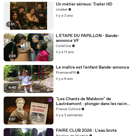
Un métier sérieux: Trailer HD
cinebel
il y a 3 ans
1:51
L'ETAPE DU PAPILLON - Bande-
annonce VF
CoteCine
il y a 11 ans
2:58
Le maître est l'enfant Bande-annonce
PremiereFR
il y a 9 ans
4:40
"Les Chants de Maldoror" de
Lautréamont : plonger dans les racines
du mal
France Culture
il y a 3 semaines
2:57
FAIRE CLUB 2026 : L’eau brute