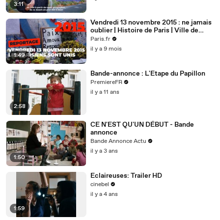
3:11
Vendredi 13 novembre 2015 : ne jamais
oublier | Histoire de Paris | Ville de
Paris
Paris.fr
il y a 9 mois
1:49
Bande-annonce : L'Etape du Papillon
PremiereFR
il y a 11 ans
2:58
CE N'EST QU'UN DÉBUT - Bande
annonce
Bande Annonce Actu
il y a 3 ans
1:50
Eclaireuses: Trailer HD
cinebel
il y a 4 ans
1:59