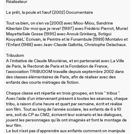
Réalisateur
Le prêt, la poule et l'œuf (2002) Documentaire
Tout va bien, on s'en va (2000) avec Miou-Miou, Sandrine
Kiberlain Dis-moi que je reve! (1997) avec Frédéric Pierrot, Muriel
MayetteSale Gosse (1995) avec Anouk Grinberg, Sotigui
KouyatéL' Ecrivain, le Peintre et le Funambule (1989) Montalvo et
l'Enfant (1988) avec Jean-Claude Gallotta, Christophe Delachaux.
Tribudom
A l'initiative de Claude Mouriéras, et en partenariat avec La Ville
de Paris, le Rectorat de Paris et la Fondation de France,
l'association TRIBUDOM travaille depuis septembre 2002 dans
des classes élémentaires de Paris, afin de réaliser avec des
enfants des courts métrages de fiction.
Chaque classe est répartie en trois groupes, en trois " tribus ".
Avec l'aide d'un intervenant présent à toutes les séances, chaque
tribu, à raison d'une heure et quart par semaine, écrit et réalise
son film. Tout au long de l'année scolaire, les enfants de 6 à 10
ans, soit du CP au CM2, écrivent leur scénario et les dialogues,
jouent les personnages qu'ils ont imaginés et font le montage de
leur film.
Le but n'est pas d'apprendre aux enfants comment on manipule