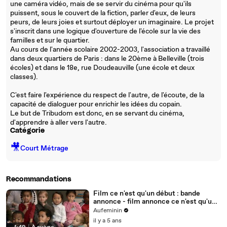
une caméra vidéo, mais de se servir du cinéma pour qu'ils
puissent, sous le couvert de la fiction, parler d'eux, de leurs
peurs, de leurs joies et surtout déployer un imaginaire. Le projet
s'inscrit dans une logique d'ouverture de l'école sur la vie des
familles et sur le quartier.
Au cours de l'année scolaire 2002-2003, l'association a travaillé
dans deux quartiers de Paris : dans le 20ème à Belleville (trois
écoles) et dans le 18e, rue Doudeauville (une école et deux
classes).
C'est faire l'expérience du respect de l'autre, de l'écoute, de la
capacité de dialoguer pour enrichir les idées du copain.
Le but de Tribudom est donc, en se servant du cinéma,
d'apprendre à aller vers l'autre.
Catégorie
🎥
Court Métrage
Recommandations
Film ce n'est qu'un début : bande
annonce - film annonce ce n'est qu'un
debut - vidéo Cilvy Aupin
Aufeminin
il y a 5 ans