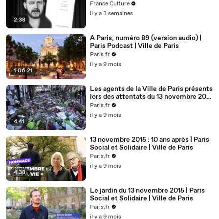
France Culture
il y a 3 semaines
2:38
A Paris, numéro 89 (version audio) |
Paris Podcast | Ville de Paris
Paris.fr
il y a 9 mois
1:06:21
Les agents de la Ville de Paris présents
lors des attentats du 13 novembre 2015
| Ville de Paris
Paris.fr
il y a 9 mois
4:41
13 novembre 2015 : 10 ans après | Paris
Social et Solidaire | Ville de Paris
Paris.fr
il y a 9 mois
4:38
Le jardin du 13 novembre 2015 | Paris
Social et Solidaire | Ville de Paris
Paris.fr
il y a 9 mois