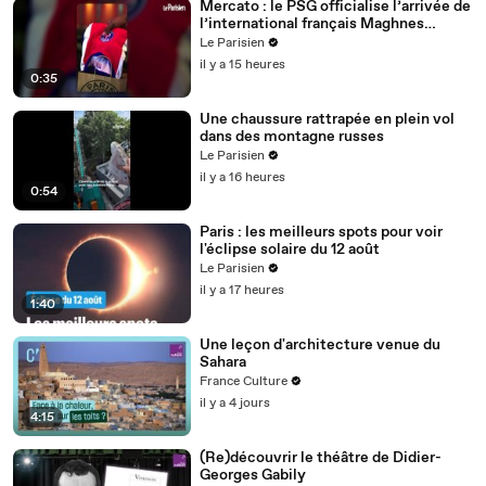
Mercato : le PSG officialise l’arrivée de
l’international français Maghnes
Akliouche
Le Parisien
il y a 15 heures
0:35
Une chaussure rattrapée en plein vol
dans des montagne russes
Le Parisien
il y a 16 heures
0:54
Paris : les meilleurs spots pour voir
l'éclipse solaire du 12 août
Le Parisien
il y a 17 heures
1:40
Une leçon d'architecture venue du
Sahara
France Culture
il y a 4 jours
4:15
(Re)découvrir le théâtre de Didier-
Georges Gabily