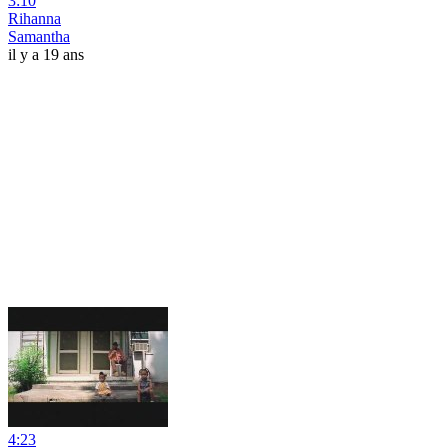
3:10
Rihanna
Samantha
il y a 19 ans
4:23