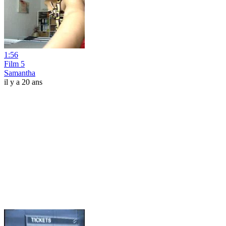
1:56
Film 5
Samantha
il y a 20 ans