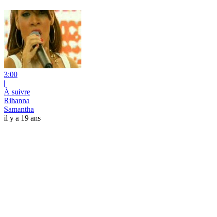
3:00
|
À suivre
Rihanna
Samantha
il y a 19 ans