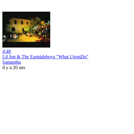
4:48
Lil Jon & The Eastsideboyz "What UgonDo"
Samantha
il y a 20 ans