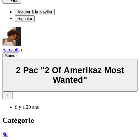
Plus
Ajouter à la playlist
Signaler
Samantha
Suivre
2 Pac "2 Of Amerikaz Most
Wanted"
il y a 20 ans
Catégorie
🗞