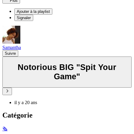
Plus
Ajouter à la playlist
Signaler
Samantha
Suivre
Notorious BIG "Spit Your
Game"
il y a 20 ans
Catégorie
🗞