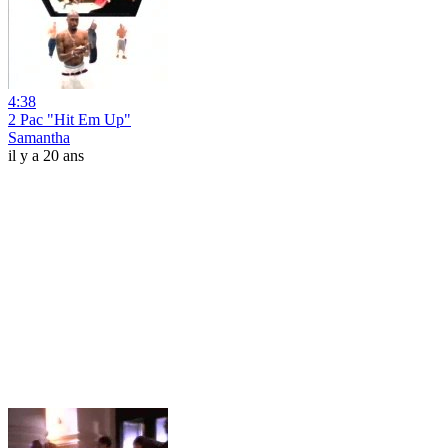
4:38
2 Pac "Hit Em Up"
Samantha
il y a 20 ans