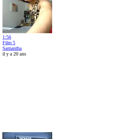
1:56
Film 5
Samantha
il y a 20 ans