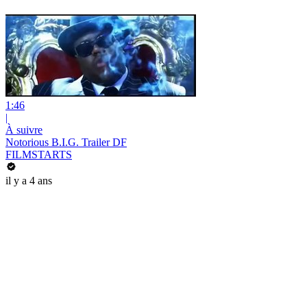
1:46
|
À suivre
Notorious B.I.G. Trailer DF
FILMSTARTS
il y a 4 ans