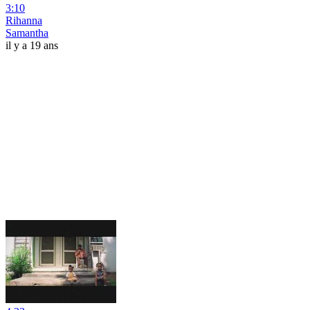
3:10
Rihanna
Samantha
il y a 19 ans