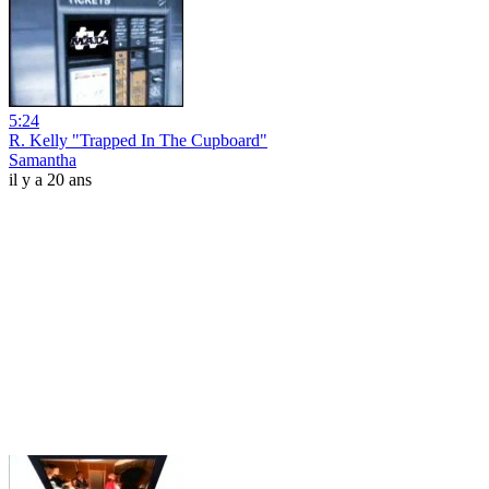
5:24
R. Kelly "Trapped In The Cupboard"
Samantha
il y a 20 ans