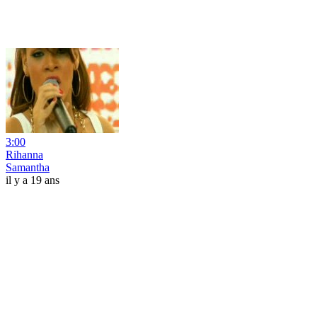
3:00
Rihanna
Samantha
il y a 19 ans