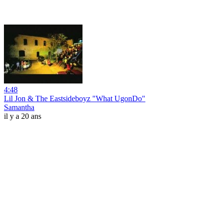
4:48
Lil Jon & The Eastsideboyz "What UgonDo"
Samantha
il y a 20 ans