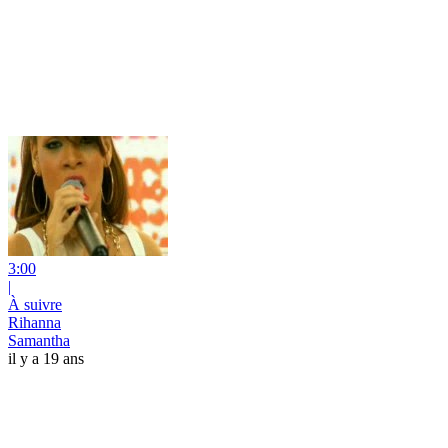
3:00
|
À suivre
Rihanna
Samantha
il y a 19 ans