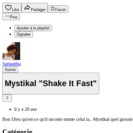
Like
Partager
Favori
Plus
Ajouter à la playlist
Signaler
Samantha
Suivre
Mystikal "Shake It Fast"
il y a 20 ans
Bon Dieu qu'est-ce qu'il raconte meme celui la.. Mystikal quel grossier
Catégorie