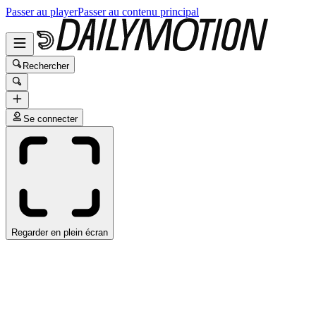
Passer au player
Passer au contenu principal
Rechercher
Se connecter
Regarder en plein écran