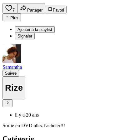
7
Partager
Favori
Plus
Ajouter à la playlist
Signaler
Samantha
Suivre
Rize
il y a 20 ans
Sortie en DVD allez l'acheter!!!
Catégorie