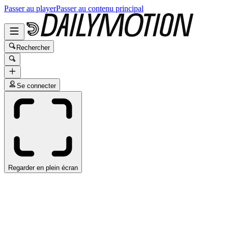
Passer au player
Passer au contenu principal
Rechercher
Se connecter
Regarder en plein écran