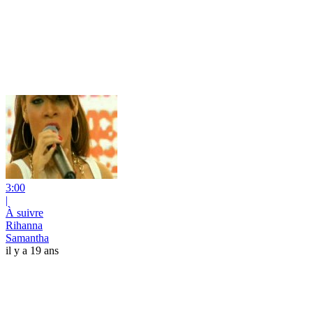
3:00
|
À suivre
Rihanna
Samantha
il y a 19 ans