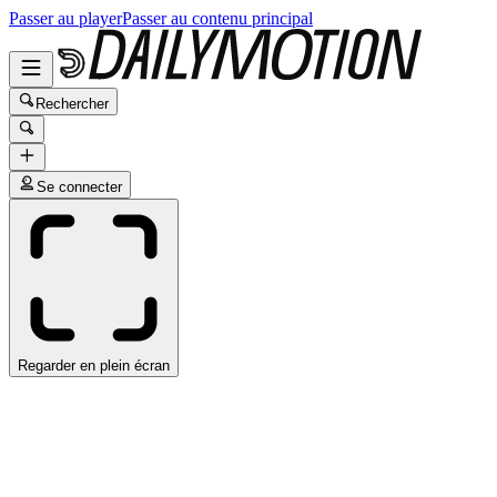
Passer au player
Passer au contenu principal
Rechercher
Se connecter
Regarder en plein écran