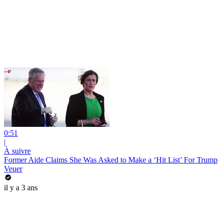
0:51
|
À suivre
Former Aide Claims She Was Asked to Make a ‘Hit List’ For Trump
Veuer
il y a 3 ans