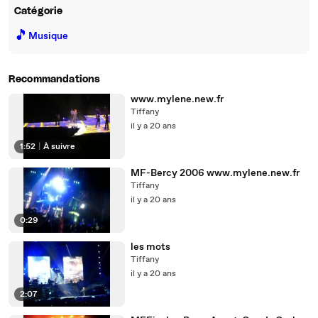
Catégorie
🎵
Musique
Recommandations
www.mylene.new.fr
Tiffany
il y a 20 ans
1:52
|
À suivre
MF-Bercy 2006 www.mylene.new.fr
Tiffany
il y a 20 ans
0:29
les mots
Tiffany
il y a 20 ans
2:07