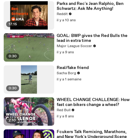
Parks and Rec's Jean Ralphio, Ben
Schwartz: Ask Me Anything!
Reddit
il y a 10 ans
17:15
GOAL: BWP gives the Red Bulls the
lead in extra time
Major League Soccer
il y a 9 ans
0:30
Real/fake friend
Sacha Borg
il y a 1 semaine
0:30
WHEEL CHANGE CHALLENGE: How
fast can bikers change a wheel?
Red Bull
il y a 8 ans
2:10
Fcukers Talk Remixing, Marathons,
and New York's Underground Scene