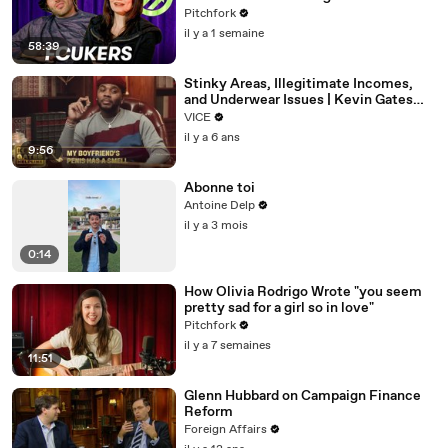
Pitchfork
il y a 1 semaine
58:39
Stinky Areas, Illegitimate Incomes,
and Underwear Issues | Kevin Gates
Helpline
VICE
il y a 6 ans
9:56
Abonne toi
Antoine Delp
il y a 3 mois
0:14
How Olivia Rodrigo Wrote "you seem
pretty sad for a girl so in love"
Pitchfork
il y a 7 semaines
11:51
Glenn Hubbard on Campaign Finance
Reform
Foreign Affairs