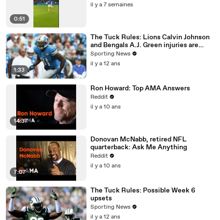
il y a 7 semaines
0:51
The Tuck Rules: Lions Calvin Johnson
and Bengals A.J. Green injuries are
significant
Sporting News
il y a 12 ans
1:33
Ron Howard: Top AMA Answers
Reddit
il y a 10 ans
14:37
Donovan McNabb, retired NFL
quarterback: Ask Me Anything
Reddit
il y a 10 ans
7:07
The Tuck Rules: Possible Week 6
upsets
Sporting News
il y a 12 ans