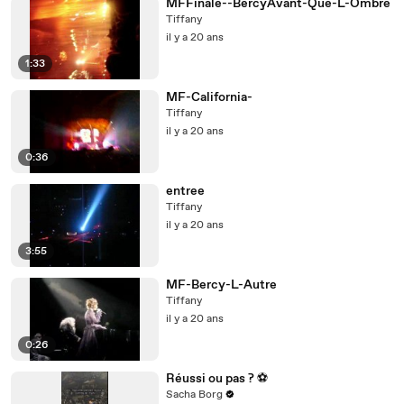
MFFinale--BercyAvant-Que-L-Ombre
Tiffany
il y a 20 ans
1:33
MF-California-
Tiffany
il y a 20 ans
0:36
entree
Tiffany
il y a 20 ans
3:55
MF-Bercy-L-Autre
Tiffany
il y a 20 ans
0:26
Réussi ou pas ? ⚽️
Sacha Borg