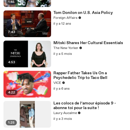
1:45
Tom Donilon on U.S. Asia Policy
Foreign Affairs
il y a 12 ans
7:43
Mitski Shares Her Cultural Essentials
The New Yorker
il y a 5 mois
4:53
Rapper Father Takes Us On a
Psychedelic Trip to Taco Bell
VICE
il y a 6 ans
4:22
Les colocs de l’amour épisode 9 -
abonne toi pour la suite !
Laury Aucalme
il y a 3 mois
1:25