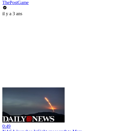
ThePostGame
il y a 3 ans
0:49