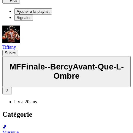
Plus
Ajouter à la playlist
Signaler
Tiffany
Suivre
MFFinale--BercyAvant-Que-L-
Ombre
il y a 20 ans
Catégorie
🎵
Musique