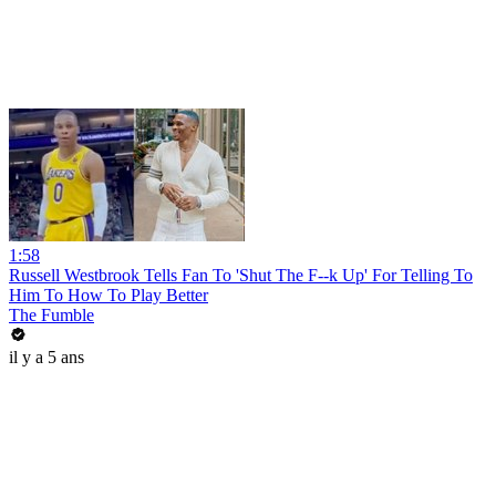
1:58
Russell Westbrook Tells Fan To 'Shut The F--k Up' For Telling To
Him To How To Play Better
The Fumble
il y a 5 ans