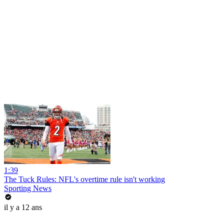
1:39
The Tuck Rules: NFL's overtime rule isn't working
Sporting News
il y a 12 ans