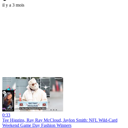
il y a 3 mois
0:33
Tee Higgins, Ray Ray McCloud, Jaylon Smith: NFL Wild-Card
Weekend Game Day Fashion Winners