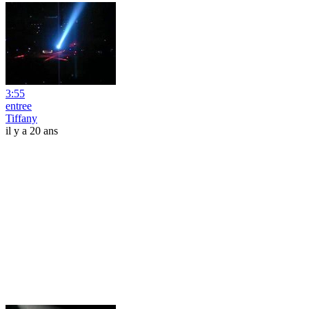
3:55
entree
Tiffany
il y a 20 ans