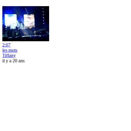
2:07
les mots
Tiffany
il y a 20 ans