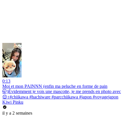
0:13
Moi et mon PAINNN (enfin ma peluche en forme de pain
🤭)Évidemment je vois une mascotte, je me prends en photo avec
😌↕️#chiikawa #hachiware #parcchiikawa #japon #voyagejapon
Kiwi Pinku
il y a 2 semaines