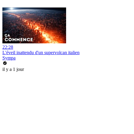
22:28
L'éveil inattendu d'un supervolcan italien
Sympa
il y a 1 jour