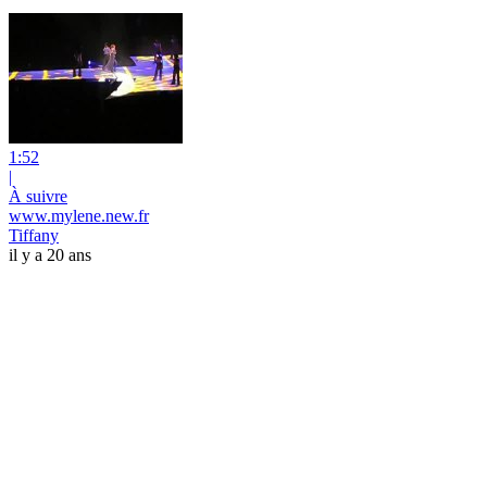
1:52
|
À suivre
www.mylene.new.fr
Tiffany
il y a 20 ans