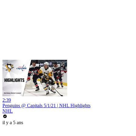
2:39
Penguins @ Capitals 5/1/21 | NHL Highlights
NHL
il y a 5 ans