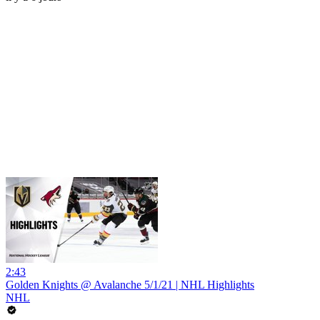
2:43
Golden Knights @ Avalanche 5/1/21 | NHL Highlights
NHL